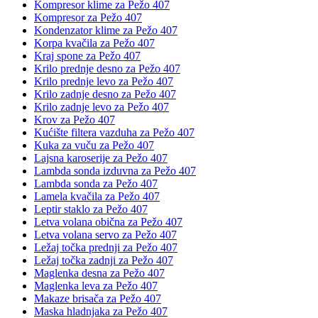
Kompresor klime za Pežo 407
Kompresor za Pežo 407
Kondenzator klime za Pežo 407
Korpa kvačila za Pežo 407
Kraj spone za Pežo 407
Krilo prednje desno za Pežo 407
Krilo prednje levo za Pežo 407
Krilo zadnje desno za Pežo 407
Krilo zadnje levo za Pežo 407
Krov za Pežo 407
Kućište filtera vazduha za Pežo 407
Kuka za vuču za Pežo 407
Lajsna karoserije za Pežo 407
Lambda sonda izduvna za Pežo 407
Lambda sonda za Pežo 407
Lamela kvačila za Pežo 407
Leptir staklo za Pežo 407
Letva volana obična za Pežo 407
Letva volana servo za Pežo 407
Ležaj točka prednji za Pežo 407
Ležaj točka zadnji za Pežo 407
Maglenka desna za Pežo 407
Maglenka leva za Pežo 407
Makaze brisača za Pežo 407
Maska hladnjaka za Pežo 407