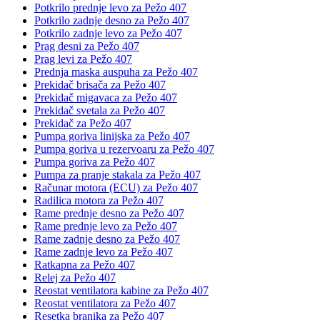
Potkrilo prednje levo za Pežo 407
Potkrilo zadnje desno za Pežo 407
Potkrilo zadnje levo za Pežo 407
Prag desni za Pežo 407
Prag levi za Pežo 407
Prednja maska auspuha za Pežo 407
Prekidač brisača za Pežo 407
Prekidač migavaca za Pežo 407
Prekidač svetala za Pežo 407
Prekidač za Pežo 407
Pumpa goriva linijska za Pežo 407
Pumpa goriva u rezervoaru za Pežo 407
Pumpa goriva za Pežo 407
Pumpa za pranje stakala za Pežo 407
Računar motora (ECU) za Pežo 407
Radilica motora za Pežo 407
Rame prednje desno za Pežo 407
Rame prednje levo za Pežo 407
Rame zadnje desno za Pežo 407
Rame zadnje levo za Pežo 407
Ratkapna za Pežo 407
Relej za Pežo 407
Reostat ventilatora kabine za Pežo 407
Reostat ventilatora za Pežo 407
Resetka branika za Pežo 407