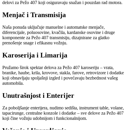
delovi za Pežo 407 koji osiguravaju snažan i pouzdan rad motora.
Menjač i Transmisija
Naša ponuda uključuje manuelne i automatske menjače,
diferencijale, poluosovine, kvačila, kardanske osovine i druge
komponente za Pežo 407 transmisiju, dizajnirane za glatko
prenošenje snage i efikasnu vožnju.
Karoserija i Limarija
Pružamo širok spektar delova za Pežo 407 karoseriju – vrata,
branike, haube, krila, krovove, stakla, farove, retrovizore i dodatke
koji obnavljaju spoljašnji izgled i povećavaju bezbednost vašeg
automobila.
Unutrašnjost i Enterijer
Za poboljšanje enterijera, nudimo sedišta, instrument table, volane,
tapacirunge, centralne konzole i dodatke – sve delove za Pežo 407
koji čine vožnju udobnijom i funkcionalnijom.