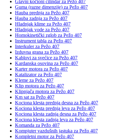
Glavni kočioni cilindar za Pežo 407
Guma (razne dimenzije) za Pežo 407
Hauba prednja za Pežo 407
Hauba zadnja za Pežo 407
Hladnjak klime za Pežo 407
Hladnjak vode za Pežo 407
Homokinetički zglob za Pežo 407
Instrument tabla za Pežo 407
Interkuler za Pežo 407
Izduvna grana za Pežo 407
Kablovi za svećice za Pežo 407
Kardanska osovina za Pežo 407
Karter motora za Pežo 407
Katalizator za Pežo 407
Kleme za Pežo 407
Klip motora za Pežo 407
Klipnjača motora za Pežo 407
Km sat za Pežo 407
Kociona klesta prednja desna za Pežo 407
Kociona klesta prednja leva za Pežo 407
Kociona klesta zadnja desna za Pežo 407
Kociona klesta zadnja leva za Pežo 407
Komanda za Pežo 407
Kompjuter vazdušnih jastuka za Pežo 407
Kompletni motor za Pežo 407