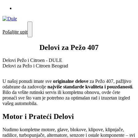
Pošaljite upit
Delovi za Pežo 407
Delovi Pežo i Citroen - DULE
Delovi za Pežo i Citroen Beograd
U našoj ponudi imate sve
originalne delove
za Pežo 407, pažljivo
odabrane da zadovolje
najviše standarde kvaliteta i pouzdanosti
.
Bilo da vršite rutinski servis ili kompletnu obnovu, ovde ćete
pronaći sve što vam je potrebno za optimalan rad i izuzetan izgled
vašeg automobila.
Motor i Prateći Delovi
Nudimo kompletne motore, glave, blokove, klipove, klipnjače,
radilice, turbopunjače, alternatore, senzore i ostale komponente – svi