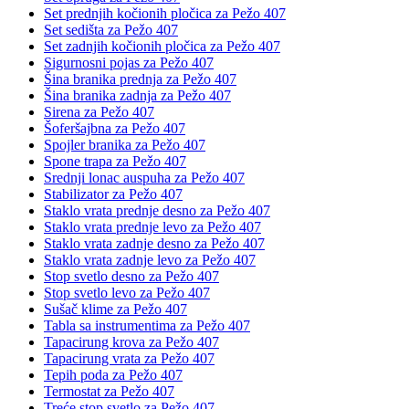
Set prednjih kočionih pločica za Pežo 407
Set sedišta za Pežo 407
Set zadnjih kočionih pločica za Pežo 407
Sigurnosni pojas za Pežo 407
Šina branika prednja za Pežo 407
Šina branika zadnja za Pežo 407
Sirena za Pežo 407
Šoferšajbna za Pežo 407
Spojler branika za Pežo 407
Spone trapa za Pežo 407
Srednji lonac auspuha za Pežo 407
Stabilizator za Pežo 407
Staklo vrata prednje desno za Pežo 407
Staklo vrata prednje levo za Pežo 407
Staklo vrata zadnje desno za Pežo 407
Staklo vrata zadnje levo za Pežo 407
Stop svetlo desno za Pežo 407
Stop svetlo levo za Pežo 407
Sušač klime za Pežo 407
Tabla sa instrumentima za Pežo 407
Tapacirung krova za Pežo 407
Tapacirung vrata za Pežo 407
Tepih poda za Pežo 407
Termostat za Pežo 407
Treće stop svetlo za Pežo 407