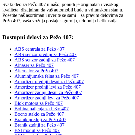
Svaki deo za Pežo 407 u našoj ponudi je originalan i visokog
kvaliteta, dizajniran da vaš automobil bude u vrhunskom stanju.
Posetite naš asortiman i uverite se sami – sa pravim delovima za
Pežo 407, vaša vožnja postaje sigurnija, udobnija i efikasnija.
Dostupni delovi za Pežo 407:
ABS centrala za Pežo 407
ABS senzor prednji za Pežo 407
ABS senzor zadnji za Pežo 407
Alnaser za Pežo 407
Alternator za Pežo 407
Aluminijumska felna za Pežo 407
Amortizer prednji desni za Pežo 407
Amortizer prednji levi za Pežo 407
Amortizer zadnji desni za Pežo 407
Amortizer zadnji levi za Pežo 407
Blok motora za Pežo 407
Bobina paljenja za Pežo 407
Bocno staklo za Pežo 407
Branik prednji za Pežo 407
Branik zadnji za Pežo 407
BSI modul za Pežo 407