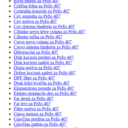
BSM modul za Pežo 407
Čelična felna za Pežo 407
Centralna konzola za Pežo 407
Cev auspuha za Pežo 407
Cev goriva za Pežo 407
Cev sistema hlađenja za Pežo 407
Cilindar servo letve volana za Pežo 407
Cilindar točka za Pežo 407
Creva servo volana za Pežo 407
Crevo sistema hlađenja za Pežo 407
Diferencijal za Pežo 407
Disk kocioni prednji za Pežo 407
Disk kocioni zadnji za Pežo 407
Dizna goriva za Pežo 407
Dobos kocioni zadnji za Pežo 407
DPF filter za Pežo 407
Druk ležaj kvačila za Pežo 407
Ekspanziona posuda za Pežo 407
Elektro instalacija deo za Pežo 407
Far desni za Pežo 407
Far levi za Pežo 407
Filter goriva za Pežo 407
Glava motora za Pežo 407
Glavčina prednja za Pežo 407
Glavčina zadnja za Pežo 407