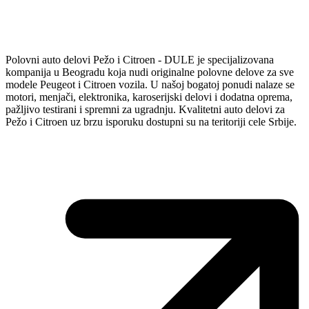
Polovni auto delovi Pežo i Citroen - DULE je specijalizovana
kompanija u Beogradu koja nudi originalne polovne delove za sve
modele Peugeot i Citroen vozila. U našoj bogatoj ponudi nalaze se
motori, menjači, elektronika, karoserijski delovi i dodatna oprema,
pažljivo testirani i spremni za ugradnju. Kvalitetni auto delovi za
Pežo i Citroen uz brzu isporuku dostupni su na teritoriji cele Srbije.