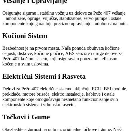
Vešanje i Upravljanje
Osigurajte sigurnu i stabilnu vožnju uz delove za Pežo 407 vešanje
– amortizere, opruge, viljuške, stabilizatore, servo pumpe i ostale
komponente koje garantuju precizno upravljanje i udobnost na putu.
Kočioni Sistem
Bezbednost je na prvom mestu. Naša ponuda obuhvata kočione
čeljusti, diskove, kočione pločice, ABS senzore i druge delove za
Pežo 407 kočioni sistem, koji osiguravaju pouzdano i efikasno
kočenje u svim uslovima.
Električni Sistemi i Rasveta
Delovi za Pežo 407 električne sisteme uključuju ECU, BSI module,
prekidače, motore brisača, elektro instalacije, kablove i ostale
komponente koje omogućavaju nesmetano funkcionisanje svih
elektronskih sistema i vrhunsku rasvetu.
Točkovi i Gume
Obezbedite sigurnost na putu uz originalne točkove i gume. Naša