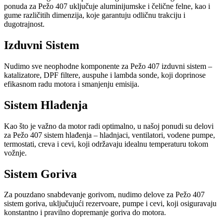
ponuda za Pežo 407 uključuje aluminijumske i čelične felne, kao i
gume različitih dimenzija, koje garantuju odličnu trakciju i
dugotrajnost.
Izduvni Sistem
Nudimo sve neophodne komponente za Pežo 407 izduvni sistem –
katalizatore, DPF filtere, auspuhe i lambda sonde, koji doprinose
efikasnom radu motora i smanjenju emisija.
Sistem Hlađenja
Kao što je važno da motor radi optimalno, u našoj ponudi su delovi
za Pežo 407 sistem hlađenja – hladnjaci, ventilatori, vodene pumpe,
termostati, creva i cevi, koji održavaju idealnu temperaturu tokom
vožnje.
Sistem Goriva
Za pouzdano snabdevanje gorivom, nudimo delove za Pežo 407
sistem goriva, uključujući rezervoare, pumpe i cevi, koji osiguravaju
konstantno i pravilno dopremanje goriva do motora.