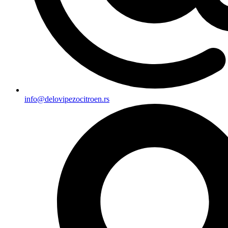
info@delovipezocitroen.rs