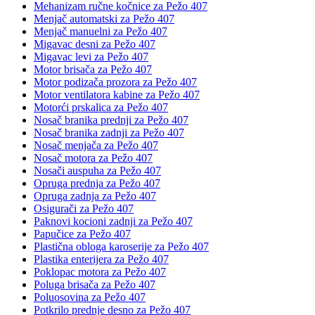
Mehanizam ručne kočnice za Pežo 407
Menjač automatski za Pežo 407
Menjač manuelni za Pežo 407
Migavac desni za Pežo 407
Migavac levi za Pežo 407
Motor brisača za Pežo 407
Motor podizača prozora za Pežo 407
Motor ventilatora kabine za Pežo 407
Motorći prskalica za Pežo 407
Nosač branika prednji za Pežo 407
Nosač branika zadnji za Pežo 407
Nosač menjača za Pežo 407
Nosač motora za Pežo 407
Nosači auspuha za Pežo 407
Opruga prednja za Pežo 407
Opruga zadnja za Pežo 407
Osigurači za Pežo 407
Paknovi kocioni zadnji za Pežo 407
Papučice za Pežo 407
Plastična obloga karoserije za Pežo 407
Plastika enterijera za Pežo 407
Poklopac motora za Pežo 407
Poluga brisača za Pežo 407
Poluosovina za Pežo 407
Potkrilo prednje desno za Pežo 407