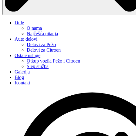
Dule
O nama
Najčešća pitanja
Auto delovi
Delovi za Pežo
Delovi za Citroen
Ostale usluge
Otkup vozila Pežo i Citroen
Šlep služba
Galerija
Blog
Kontakt