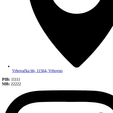
Vrbovačka bb, 11564, Vrbovno
PIB:
11111
MB:
22222