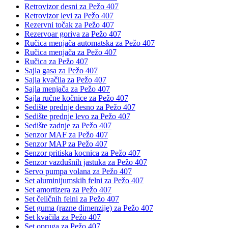
Retrovizor desni za Pežo 407
Retrovizor levi za Pežo 407
Rezervni točak za Pežo 407
Rezervoar goriva za Pežo 407
Ručica menjača automatska za Pežo 407
Ručica menjača za Pežo 407
Ručica za Pežo 407
Sajla gasa za Pežo 407
Sajla kvačila za Pežo 407
Sajla menjača za Pežo 407
Sajla ručne kočnice za Pežo 407
Sedište prednje desno za Pežo 407
Sedište prednje levo za Pežo 407
Sedište zadnje za Pežo 407
Senzor MAF za Pežo 407
Senzor MAP za Pežo 407
Senzor pritiska kocnica za Pežo 407
Senzor vazdušnih jastuka za Pežo 407
Servo pumpa volana za Pežo 407
Set aluminijumskih felni za Pežo 407
Set amortizera za Pežo 407
Set čeličnih felni za Pežo 407
Set guma (razne dimenzije) za Pežo 407
Set kvačila za Pežo 407
Set opruga za Pežo 407