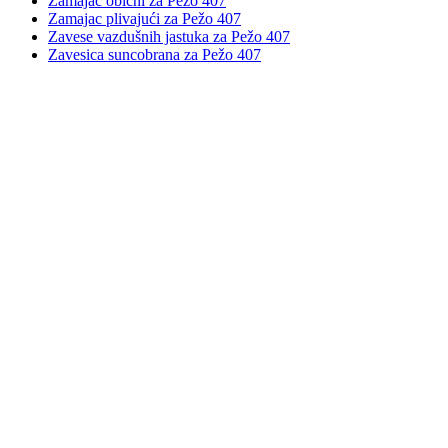
Zamajac obični za Pežo 407
Zamajac plivajući za Pežo 407
Zavese vazdušnih jastuka za Pežo 407
Zavesica suncobrana za Pežo 407