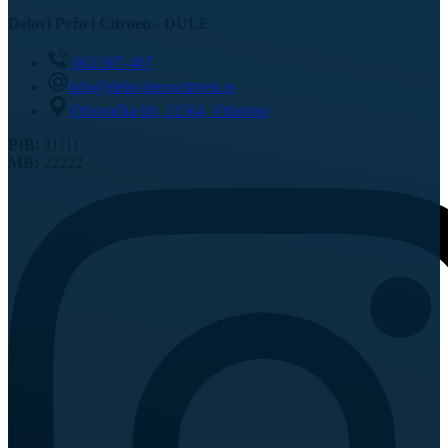
Delovi Pežo i Citroen - DULE
062/307-407
info@delovipezocitroen.rs
Vrbovačka bb, 11564, Vrbovno
PIB:
11111
MB:
22222