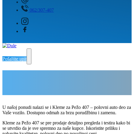
062/307-407
Pošaljite upit
Kleme za Pežo 407
Delovi Pežo i Citroen - DULE
Delovi za Pežo i Citroen Beograd
U našoj ponudi nalazi se i Kleme za Pežo 407 – polovni auto deo za
Vaše vozilo. Dostupno odmah za brzu porudžbinu i zamenu.
Kleme za Pežo 407 se pre prodaje detaljno pregleda i testira kako bi
se utvrdio da je sve spremno za naše kupce. Iskoristite priliku i
nabavite kvalitetan, polovni deo po povoljnoj ceni.