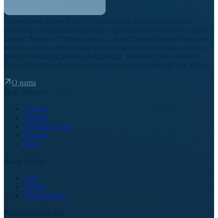
Polovni auto delovi Pežo i Citroen - DULE je specijalizovana
kompanija u Beogradu koja nudi originalne polovne delove za sve
modele Peugeot i Citroen vozila. U našoj bogatoj ponudi nalaze se
motori, menjači, elektronika, karoserijski delovi i dodatna oprema,
pažljivo testirani i spremni za ugradnju. Kvalitetni auto delovi za
Pežo i Citroen uz brzu isporuku dostupni su na teritoriji cele Srbije.
O nama
Brzi linkovi
O nama
Galerija
Najčešća pitanja
Kontakt
Blog
Auto delovi
Pežo
Citroen
Modeli vozila
Kontaktirajte nas