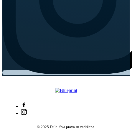
© 2025 Dule. Sva prava su zadržana.