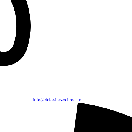
info@delovipezocitroen.rs