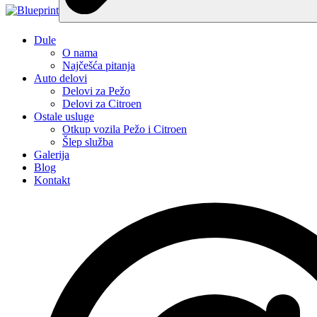
Dule
O nama
Najčešća pitanja
Auto delovi
Delovi za Pežo
Delovi za Citroen
Ostale usluge
Otkup vozila Pežo i Citroen
Šlep služba
Galerija
Blog
Kontakt