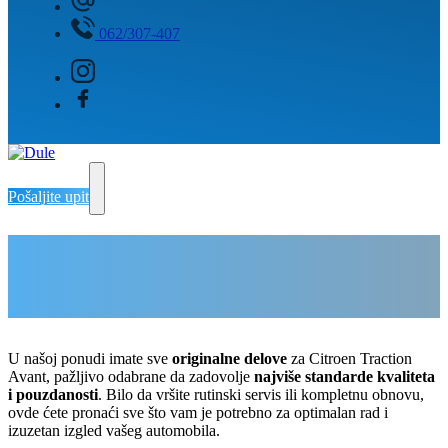
062/307-407
Pošaljite upit
Delovi za Citroen Traction Avant
Delovi Pežo i Citroen - DULE
Delovi za Pežo i Citroen Beograd
U našoj ponudi imate sve
originalne delove
za Citroen Traction
Avant, pažljivo odabrane da zadovolje
najviše standarde kvaliteta
i pouzdanosti
. Bilo da vršite rutinski servis ili kompletnu obnovu,
ovde ćete pronaći sve što vam je potrebno za optimalan rad i
izuzetan izgled vašeg automobila.