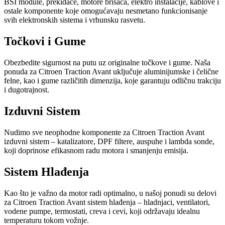
BSI module, prekidače, motore brisača, elektro instalacije, kablove i
ostale komponente koje omogućavaju nesmetano funkcionisanje
svih elektronskih sistema i vrhunsku rasvetu.
Točkovi i Gume
Obezbedite sigurnost na putu uz originalne točkove i gume. Naša
ponuda za Citroen Traction Avant uključuje aluminijumske i čelične
felne, kao i gume različitih dimenzija, koje garantuju odličnu trakciju
i dugotrajnost.
Izduvni Sistem
Nudimo sve neophodne komponente za Citroen Traction Avant
izduvni sistem – katalizatore, DPF filtere, auspuhe i lambda sonde,
koji doprinose efikasnom radu motora i smanjenju emisija.
Sistem Hlađenja
Kao što je važno da motor radi optimalno, u našoj ponudi su delovi
za Citroen Traction Avant sistem hlađenja – hladnjaci, ventilatori,
vodene pumpe, termostati, creva i cevi, koji održavaju idealnu
temperaturu tokom vožnje.