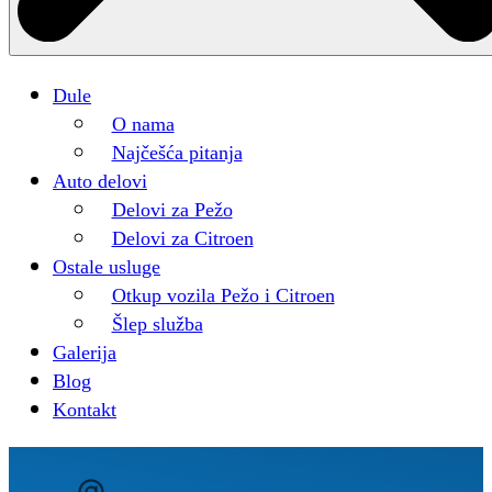
Dule
O nama
Najčešća pitanja
Auto delovi
Delovi za Pežo
Delovi za Citroen
Ostale usluge
Otkup vozila Pežo i Citroen
Šlep služba
Galerija
Blog
Kontakt