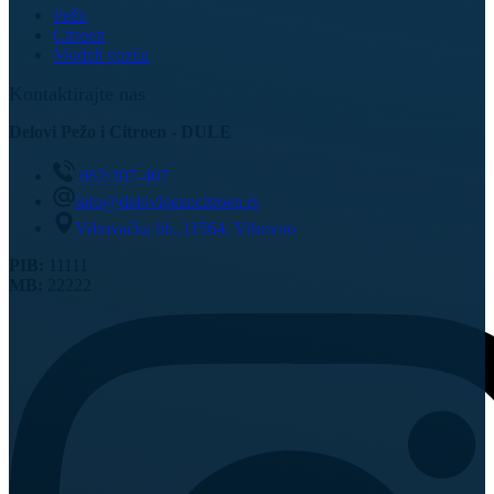
Pežo
Citroen
Modeli vozila
Kontaktirajte nas
Delovi Pežo i Citroen - DULE
062/307-407
info@delovipezocitroen.rs
Vrbovačka bb, 11564, Vrbovno
PIB:
11111
MB:
22222