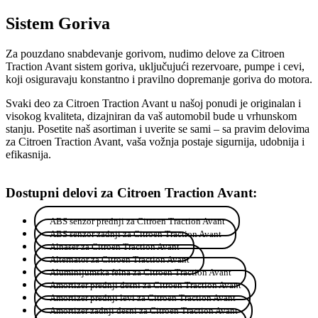
Sistem Goriva
Za pouzdano snabdevanje gorivom, nudimo delove za Citroen
Traction Avant sistem goriva, uključujući rezervoare, pumpe i cevi,
koji osiguravaju konstantno i pravilno dopremanje goriva do motora.
Svaki deo za Citroen Traction Avant u našoj ponudi je originalan i
visokog kvaliteta, dizajniran da vaš automobil bude u vrhunskom
stanju. Posetite naš asortiman i uverite se sami – sa pravim delovima
za Citroen Traction Avant, vaša vožnja postaje sigurnija, udobnija i
efikasnija.
Dostupni delovi za Citroen Traction Avant:
ABS senzor prednji za Citroen Traction Avant
ABS senzor zadnji za Citroen Traction Avant
Alnaser za Citroen Traction Avant
Alternator za Citroen Traction Avant
Aluminijumska felna za Citroen Traction Avant
Amortizer prednji desni za Citroen Traction Avant
Amortizer prednji levi za Citroen Traction Avant
Amortizer zadnji desni za Citroen Traction Avant