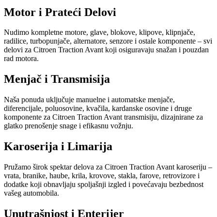
Motor i Prateći Delovi
Nudimo kompletne motore, glave, blokove, klipove, klipnjače,
radilice, turbopunjače, alternatore, senzore i ostale komponente – svi
delovi za Citroen Traction Avant koji osiguravaju snažan i pouzdan
rad motora.
Menjač i Transmisija
Naša ponuda uključuje manuelne i automatske menjače,
diferencijale, poluosovine, kvačila, kardanske osovine i druge
komponente za Citroen Traction Avant transmisiju, dizajnirane za
glatko prenošenje snage i efikasnu vožnju.
Karoserija i Limarija
Pružamo širok spektar delova za Citroen Traction Avant karoseriju –
vrata, branike, haube, krila, krovove, stakla, farove, retrovizore i
dodatke koji obnavljaju spoljašnji izgled i povećavaju bezbednost
vašeg automobila.
Unutrašnjost i Enterijer