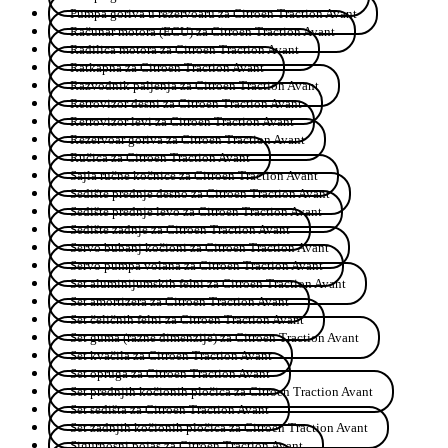
Pumpa goriva u rezervoaru za Citroen Traction Avant
Računar motora (ECU) za Citroen Traction Avant
Radilica motora za Citroen Traction Avant
Ratkapna za Citroen Traction Avant
Razvodnik paljenja za Citroen Traction Avant
Retrovizor desni za Citroen Traction Avant
Retrovizor levi za Citroen Traction Avant
Rezervoar goriva za Citroen Traction Avant
Ručica za Citroen Traction Avant
Sajla ručne kočnice za Citroen Traction Avant
Sedište prednje desno za Citroen Traction Avant
Sedište prednje levo za Citroen Traction Avant
Sedište zadnje za Citroen Traction Avant
Servo bubanj kočioni za Citroen Traction Avant
Servo pumpa volana za Citroen Traction Avant
Set aluminijumskih felni za Citroen Traction Avant
Set amortizera za Citroen Traction Avant
Set čeličnih felni za Citroen Traction Avant
Set guma (razne dimenzije) za Citroen Traction Avant
Set kvačila za Citroen Traction Avant
Set opruga za Citroen Traction Avant
Set prednjih kočionih pločica za Citroen Traction Avant
Set sedišta za Citroen Traction Avant
Set zadnjih kočionih pločica za Citroen Traction Avant
Sigurnosni pojas za Citroen Traction Avant