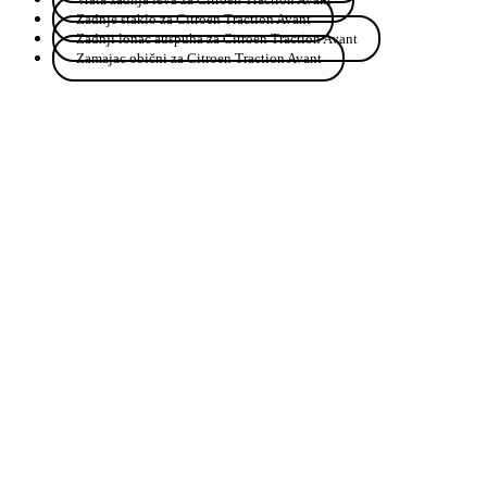
Zadnje staklo za Citroen Traction Avant
Zadnji lonac auspuha za Citroen Traction Avant
Zamajac obični za Citroen Traction Avant