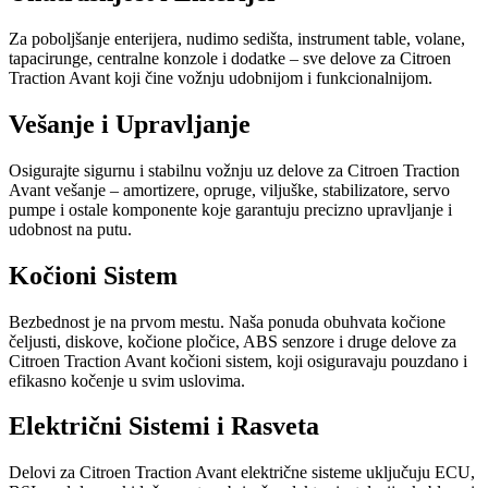
Za poboljšanje enterijera, nudimo sedišta, instrument table, volane,
tapacirunge, centralne konzole i dodatke – sve delove za Citroen
Traction Avant koji čine vožnju udobnijom i funkcionalnijom.
Vešanje i Upravljanje
Osigurajte sigurnu i stabilnu vožnju uz delove za Citroen Traction
Avant vešanje – amortizere, opruge, viljuške, stabilizatore, servo
pumpe i ostale komponente koje garantuju precizno upravljanje i
udobnost na putu.
Kočioni Sistem
Bezbednost je na prvom mestu. Naša ponuda obuhvata kočione
čeljusti, diskove, kočione pločice, ABS senzore i druge delove za
Citroen Traction Avant kočioni sistem, koji osiguravaju pouzdano i
efikasno kočenje u svim uslovima.
Električni Sistemi i Rasveta
Delovi za Citroen Traction Avant električne sisteme uključuju ECU,