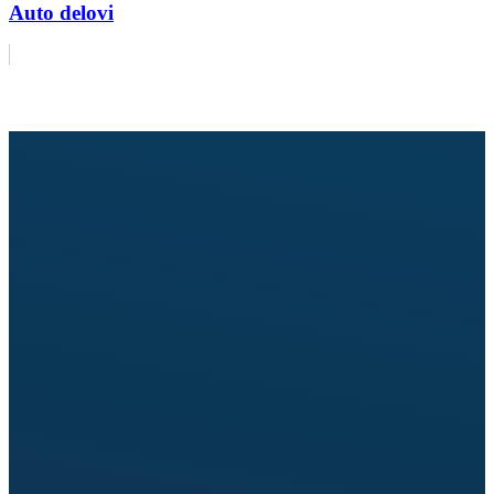
Auto delovi
Pošaljite upit za delove