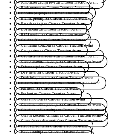
Amortizer zadnji levi za Citroen Traction Avant
Blok motora za Citroen Traction Avant
Bobina paljenja za Citroen Traction Avant
Branik prednji za Citroen Traction Avant
Branik zadnji za Citroen Traction Avant
BSI modul za Citroen Traction Avant
BSM modul za Citroen Traction Avant
Čelična felna za Citroen Traction Avant
Centralna konzola za Citroen Traction Avant
Cev goriva za Citroen Traction Avant
Cev sistema hlađenja za Citroen Traction Avant
Crevo sistema hlađenja za Citroen Traction Avant
Diferencijal za Citroen Traction Avant
DPF filter za Citroen Traction Avant
Druk ležaj kvačila za Citroen Traction Avant
Elektro instalacija deo za Citroen Traction Avant
Far desni za Citroen Traction Avant
Far levi za Citroen Traction Avant
Glava motora za Citroen Traction Avant
Glavčina točka prednja za Citroen Traction Avant
Glavčina točka zadnja za Citroen Traction Avant
Glavni kočioni cilindar za Citroen Traction Avant
Guma (razne dimenzije) za Citroen Traction Avant
Hauba prednja za Citroen Traction Avant
Hauba zadnja za Citroen Traction Avant