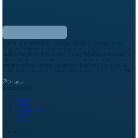
Polovni auto delovi Pežo i Citroen - DULE je specijalizovana
kompanija u Beogradu koja nudi originalne polovne delove za sve
modele Peugeot i Citroen vozila. U našoj bogatoj ponudi nalaze se
motori, menjači, elektronika, karoserijski delovi i dodatna oprema,
pažljivo testirani i spremni za ugradnju. Kvalitetni auto delovi za
Pežo i Citroen uz brzu isporuku dostupni su na teritoriji cele Srbije.
O nama
Brzi linkovi
O nama
Galerija
Najčešća pitanja
Kontakt
Blog
Auto delovi