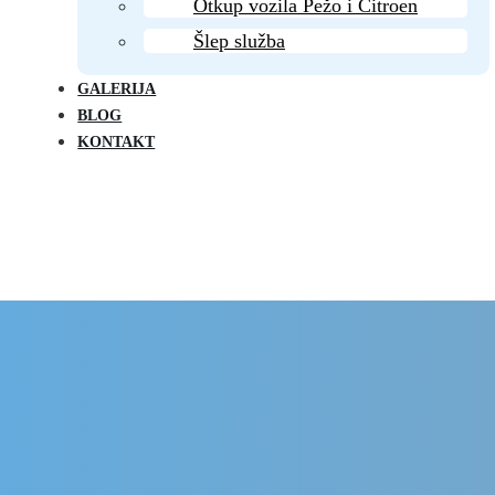
Otkup vozila Pežo i Citroen
Šlep služba
GALERIJA
BLOG
KONTAKT
Delovi Pežo i Citroen - DULE
Delovi za Pežo i Citroen Beograd
dnji desni za Citroen 