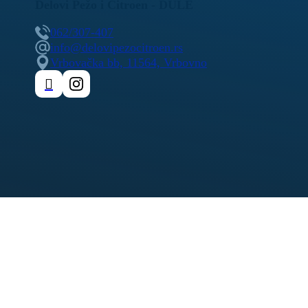
Delovi Pežo i Citroen - DULE
062/307-407
info@delovipezocitroen.rs
Vrbovačka bb, 11564, Vrbovno