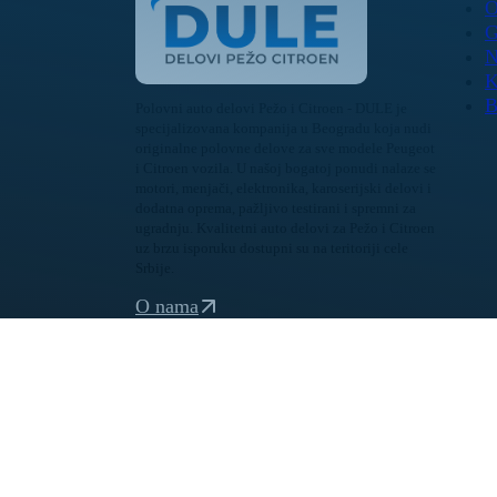
O
G
N
K
B
Polovni auto delovi Pežo i Citroen - DULE je
specijalizovana kompanija u Beogradu koja nudi
originalne polovne delove za sve modele Peugeot
i Citroen vozila. U našoj bogatoj ponudi nalaze se
motori, menjači, elektronika, karoserijski delovi i
dodatna oprema, pažljivo testirani i spremni za
ugradnju. Kvalitetni auto delovi za Pežo i Citroen
uz brzu isporuku dostupni su na teritoriji cele
Srbije.
O nama