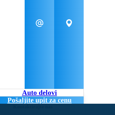
Auto delovi
Pošaljite upit za cenu
Kontaktirajte nas