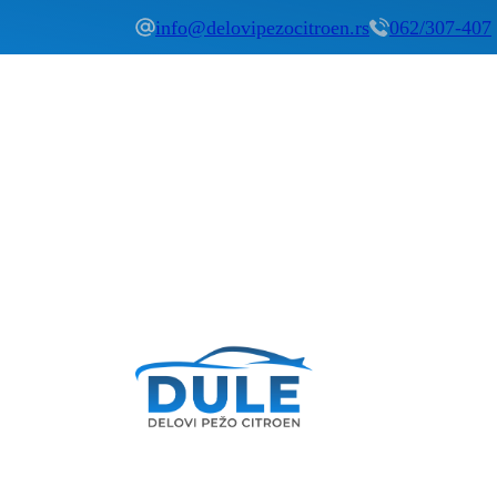
info@delovipezocitroen.rs
062/307-407