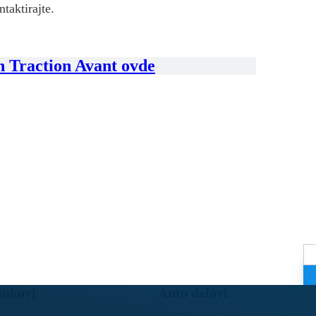
ntaktirajte.
n Traction Avant ovde
inkovi
Auto delovi