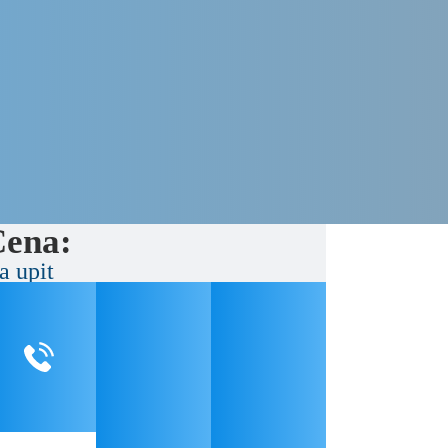
ena:
a upit