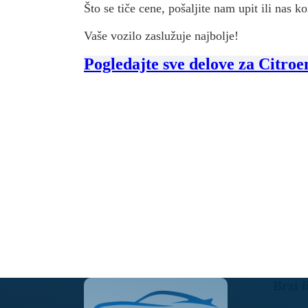
Što se tiče cene, pošaljite nam upit ili nas ko
Vaše vozilo zaslužuje najbolje!
Pogledajte sve delove za Citroe
Brzi l