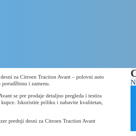
C
 desni za Citroen Traction Avant – polovni auto
N
u porudžbinu i zamenu.
vant se pre prodaje detaljno pregleda i testira
upce. Iskoristite priliku i nabavite kvalitetan,
izer prednji desni za Citroen Traction Avant