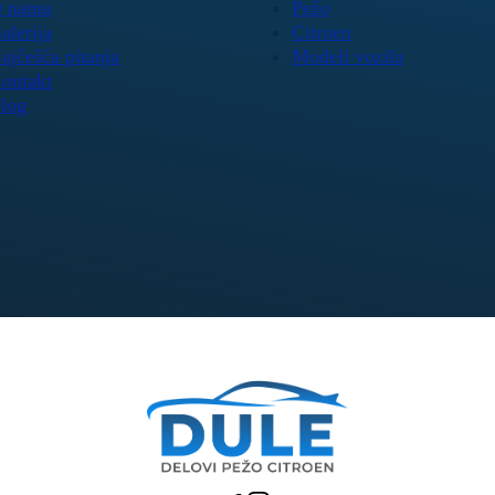
 nama
Pežo
alerija
Citroen
ajčešća pitanja
Modeli vozila
ontakt
log