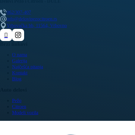
Delovi Pežo i Citroen - DULE
062/307-407
info@delovipezocitroen.rs
Vrbovačka bb, 11564, Vrbovno
Brzi linkovi
O nama
Galerija
Najčešća pitanja
Kontakt
Blog
Auto delovi
Pežo
Citroen
Modeli vozila