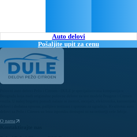
Auto delovi
Pošaljite upit za cenu
Polovni auto delovi Pežo i Citroen - DULE je specijalizovana kompanija u
Beogradu koja nudi originalne polovne delove za sve modele Peugeot i Citroen
vozila. U našoj bogatoj ponudi nalaze se motori, menjači, elektronika, karoserijski
delovi i dodatna oprema, pažljivo testirani i spremni za ugradnju. Kvalitetni auto
delovi za Pežo i Citroen uz brzu isporuku dostupni su na teritoriji cele Srbije.
O nama
Kontaktirajte nas