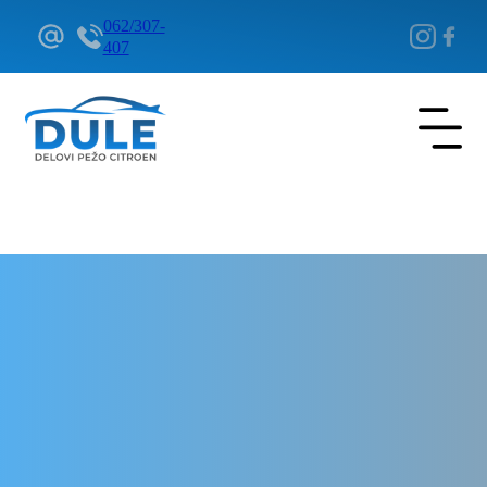
062/307-
407
Delovi Pežo i Citroen - DULE
Delovi za Pežo i Citroen Beograd
Glavčina točka prednja za
Citroen Traction Avant