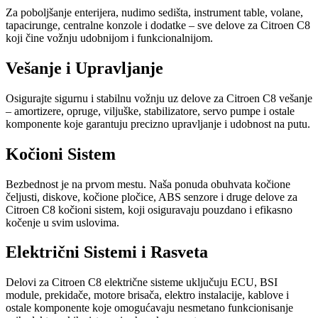
Za poboljšanje enterijera, nudimo sedišta, instrument table, volane,
tapacirunge, centralne konzole i dodatke – sve delove za Citroen C8
koji čine vožnju udobnijom i funkcionalnijom.
Vešanje i Upravljanje
Osigurajte sigurnu i stabilnu vožnju uz delove za Citroen C8 vešanje
– amortizere, opruge, viljuške, stabilizatore, servo pumpe i ostale
komponente koje garantuju precizno upravljanje i udobnost na putu.
Kočioni Sistem
Bezbednost je na prvom mestu. Naša ponuda obuhvata kočione
čeljusti, diskove, kočione pločice, ABS senzore i druge delove za
Citroen C8 kočioni sistem, koji osiguravaju pouzdano i efikasno
kočenje u svim uslovima.
Električni Sistemi i Rasveta
Delovi za Citroen C8 električne sisteme uključuju ECU, BSI
module, prekidače, motore brisača, elektro instalacije, kablove i
ostale komponente koje omogućavaju nesmetano funkcionisanje