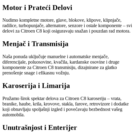
Motor i Prateći Delovi
Nudimo kompletne motore, glave, blokove, klipove, klipnjače,
radilice, turbopunjače, alternatore, senzore i ostale komponente – svi
delovi za Citroen C8 koji osiguravaju snažan i pouzdan rad motora.
Menjač i Transmisija
Naša ponuda uključuje manuelne i automatske menjače,
diferencijale, poluosovine, kvačila, kardanske osovine i druge
komponente za Citroen C8 transmisiju, dizajnirane za glatko
prenošenje snage i efikasnu vožnju.
Karoserija i Limarija
Pružamo širok spektar delova za Citroen C8 karoseriju – vrata,
branike, haube, krila, krovove, stakla, farove, retrovizore i dodatke
koji obnavljaju spoljašnji izgled i povećavaju bezbednost vašeg
automobila.
Unutrašnjost i Enterijer