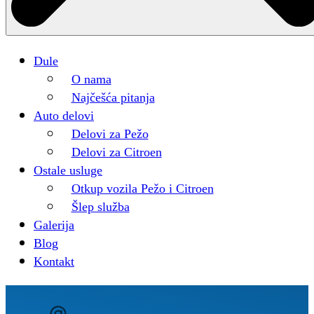
Dule
O nama
Najčešća pitanja
Auto delovi
Delovi za Pežo
Delovi za Citroen
Ostale usluge
Otkup vozila Pežo i Citroen
Šlep služba
Galerija
Blog
Kontakt