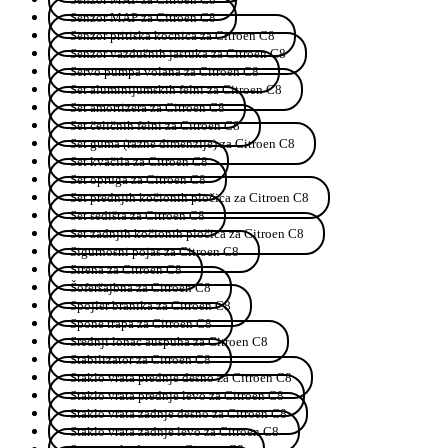
Senzor MAP za Citroen C8
Senzor pritiska kocnica za Citroen C8
Senzor vazdušnih jastuka za Citroen C8
Servo pumpa volana za Citroen C8
Set aluminijumskih felni za Citroen C8
Set amortizera za Citroen C8
Set čeličnih felni za Citroen C8
Set guma (razne dimenzije) za Citroen C8
Set kvačila za Citroen C8
Set opruga za Citroen C8
Set prednjih kočionih pločica za Citroen C8
Set sedišta za Citroen C8
Set zadnjih kočionih pločica za Citroen C8
Sigurnosni pojas za Citroen C8
Sirena za Citroen C8
Šoferšajbna za Citroen C8
Spojler branika za Citroen C8
Spone trapa za Citroen C8
Srednji lonac auspuha za Citroen C8
Stabilizator za Citroen C8
Staklo vrata prednje desno za Citroen C8
Staklo vrata prednje levo za Citroen C8
Staklo vrata zadnje desno za Citroen C8
Staklo vrata zadnje levo za Citroen C8