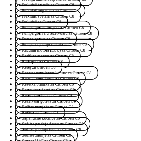
Prekidač brisača za Citroen C8
Prekidač migavaca za Citroen C8
Prekidač svetala za Citroen C8
Prekidač za Citroen C8
Pumpa goriva linijska za Citroen C8
Pumpa goriva u rezervoaru za Citroen C8
Pumpa goriva za Citroen C8
Pumpa za pranje stakala za Citroen C8
Računar motora (ECU) za Citroen C8
Radilica motora za Citroen C8
Ratkapna za Citroen C8
Relej za Citroen C8
Reostat ventilatora kabine za Citroen C8
Reostat ventilatora za Citroen C8
Resetka branika za Citroen C8
Retrovizor desni za Citroen C8
Retrovizor levi za Citroen C8
Rezervoar goriva za Citroen C8
Ručica menjača za Citroen C8
Ručica za Citroen C8
Sajla ručne kočnice za Citroen C8
Sedište prednje desno za Citroen C8
Sedište prednje levo za Citroen C8
Sedište zadnje za Citroen C8
Senzor MAF za Citroen C8