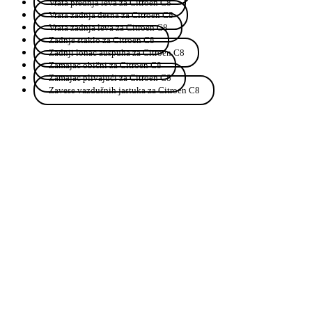
Vrata prednja leva za Citroen C8
Vrata zadnja desna za Citroen C8
Vrata zadnja leva za Citroen C8
Zadnje staklo za Citroen C8
Zadnji lonac auspuha za Citroen C8
Zamajac obični za Citroen C8
Zamajac plivajući za Citroen C8
Zavese vazdušnih jastuka za Citroen C8