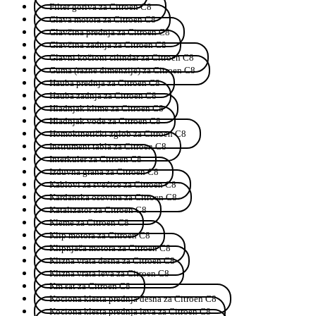
Filter goriva za Citroen C8
Glava motora za Citroen C8
Glavčina prednja za Citroen C8
Glavčina zadnja za Citroen C8
Glavni kočioni cilindar za Citroen C8
Guma (razne dimenzije) za Citroen C8
Hauba prednja za Citroen C8
Hauba zadnja za Citroen C8
Hladnjak klime za Citroen C8
Hladnjak vode za Citroen C8
Homokinetički zglob za Citroen C8
Instrument tabla za Citroen C8
Interkuler za Citroen C8
Izduvna grana za Citroen C8
Kablovi za svećice za Citroen C8
Kardanska osovina za Citroen C8
Katalizator za Citroen C8
Kleme za Citroen C8
Klip motora za Citroen C8
Klipnjača motora za Citroen C8
Klizna vrata desna za Citroen C8
Klizna vrata leva za Citroen C8
Km sat za Citroen C8
Kociona klesta prednja desna za Citroen C8
Kociona klesta prednja leva za Citroen C8