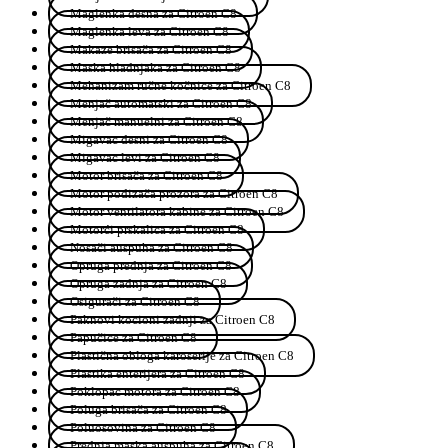
Maglenka desna za Citroen C8
Maglenka leva za Citroen C8
Makaze brisača za Citroen C8
Maska hladnjaka za Citroen C8
Mehanizam ručne kočnice za Citroen C8
Menjač automatski za Citroen C8
Menjač manuelni za Citroen C8
Migavac desni za Citroen C8
Migavac levi za Citroen C8
Motor brisača za Citroen C8
Motor podizača prozora za Citroen C8
Motor ventilatora kabine za Citroen C8
Motorći prskalica za Citroen C8
Nosači auspuha za Citroen C8
Opruga prednja za Citroen C8
Opruga zadnja za Citroen C8
Osigurači za Citroen C8
Paknovi kocioni zadnji za Citroen C8
Papučice za Citroen C8
Plastična obloga karoserije za Citroen C8
Plastika enterijera za Citroen C8
Poklopac motora za Citroen C8
Poluga brisača za Citroen C8
Poluosovina za Citroen C8
Prednja maska auspuha za Citroen C8