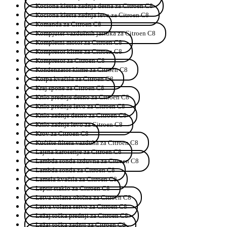
Kociona klesta zadnja desna za Citroen C8
Kociona klesta zadnja leva za Citroen C8
Komanda za Citroen C8
Kompjuter vazdušnih jastuka za Citroen C8
Kompletni motor za Citroen C8
Kompresor klime za Citroen C8
Kompresor za Citroen C8
Kondenzator klime za Citroen C8
Korpa kvačila za Citroen C8
Kraj spone za Citroen C8
Krilo prednje desno za Citroen C8
Krilo prednje levo za Citroen C8
Krilo zadnje desno za Citroen C8
Krilo zadnje levo za Citroen C8
Krov za Citroen C8
Kućište filtera vazduha za Citroen C8
Lajsna karoserije za Citroen C8
Lambda sonda izduvna za Citroen C8
Lambda sonda za Citroen C8
Lamela kvačila za Citroen C8
Leptir staklo za Citroen C8
Letva volana obična za Citroen C8
Letva volana servo za Citroen C8
Ležaj točka prednji za Citroen C8
Ležaj točka zadnji za Citroen C8