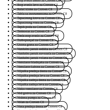
Stop svetlo desno za Citroen C8
Stop svetlo levo za Citroen C8
Sušač klime za Citroen C8
Tabla sa instrumentima za Citroen C8
Tapacirung krova za Citroen C8
Tapacirung vrata za Citroen C8
Tepih poda za Citroen C8
Termostat za Citroen C8
Treće stop svetlo za Citroen C8
Turbopunjač za Citroen C8
Usisna grana za Citroen C8
Vazdušni jastuk sedišta za Citroen C8
Vazdušni jastuk suvozača za Citroen C8
Vazdušni jastuk volana za Citroen C8
Ventilator hladnjaka za Citroen C8
Ventilator kabine za Citroen C8
Viljuška prednja desna za Citroen C8
Viljuška prednja leva za Citroen C8
Viljuška zadnja desna za Citroen C8
Viljuška zadnja leva za Citroen C8
Visko ventilator za Citroen C8
Vod goriva za Citroen C8
Vodena pumpa za Citroen C8
Volan za Citroen C8
Vrata prednja desna za Citroen C8