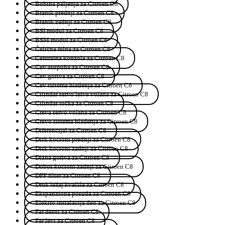
Bobina paljenja za Citroen C8
Branik prednji za Citroen C8
Branik zadnji za Citroen C8
BSI modul za Citroen C8
BSM modul za Citroen C8
Čelična felna za Citroen C8
Centralna konzola za Citroen C8
Cev auspuha za Citroen C8
Cev goriva za Citroen C8
Cev sistema hlađenja za Citroen C8
Cilindar servo letve volana za Citroen C8
Cilindar točka za Citroen C8
Creva servo volana za Citroen C8
Crevo sistema hlađenja za Citroen C8
Diferencijal za Citroen C8
Disk kocioni prednji za Citroen C8
Disk kocioni zadnji za Citroen C8
Dizna goriva za Citroen C8
Dobos kocioni zadnji za Citroen C8
DPF filter za Citroen C8
Druk ležaj kvačila za Citroen C8
Ekspanziona posuda za Citroen C8
Elektro instalacija deo za Citroen C8
Far desni za Citroen C8
Far levi za Citroen C8