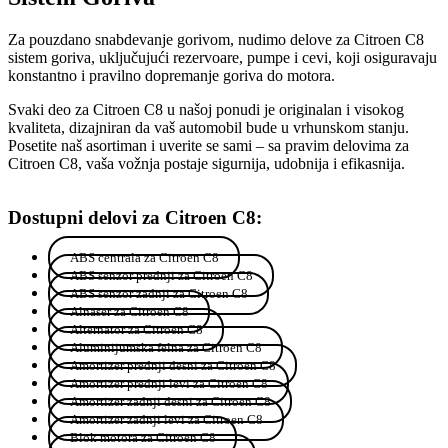
Za pouzdano snabdevanje gorivom, nudimo delove za Citroen C8
sistem goriva, uključujući rezervoare, pumpe i cevi, koji osiguravaju
konstantno i pravilno dopremanje goriva do motora.
Svaki deo za Citroen C8 u našoj ponudi je originalan i visokog
kvaliteta, dizajniran da vaš automobil bude u vrhunskom stanju.
Posetite naš asortiman i uverite se sami – sa pravim delovima za
Citroen C8, vaša vožnja postaje sigurnija, udobnija i efikasnija.
Dostupni delovi za Citroen C8:
ABS centrala za Citroen C8
ABS senzor prednji za Citroen C8
ABS senzor zadnji za Citroen C8
Alnaser za Citroen C8
Alternator za Citroen C8
Aluminijumska felna za Citroen C8
Amortizer prednji desni za Citroen C8
Amortizer prednji levi za Citroen C8
Amortizer zadnji desni za Citroen C8
Amortizer zadnji levi za Citroen C8
Blok motora za Citroen C8