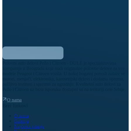
Polovni auto delovi Pežo i Citroen - DULE je specijalizovana
kompanija u Beogradu koja nudi originalne polovne delove za sve
modele Peugeot i Citroen vozila. U našoj bogatoj ponudi nalaze se
motori, menjači, elektronika, karoserijski delovi i dodatna oprema,
pažljivo testirani i spremni za ugradnju. Kvalitetni auto delovi za
Pežo i Citroen uz brzu isporuku dostupni su na teritoriji cele Srbije.
O nama
Brzi linkovi
O nama
Galerija
Najčešća pitanja