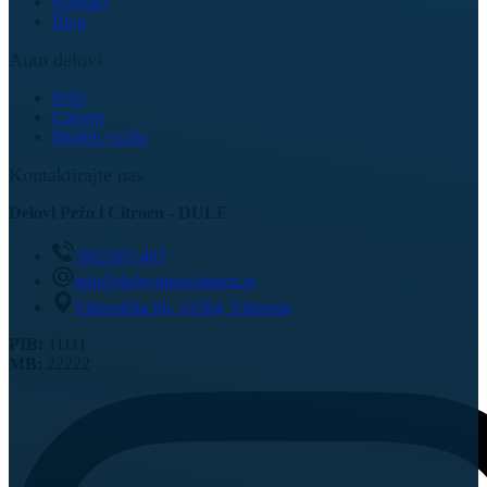
Kontakt
Blog
Auto delovi
Pežo
Citroen
Modeli vozila
Kontaktirajte nas
Delovi Pežo i Citroen - DULE
062/307-407
info@delovipezocitroen.rs
Vrbovačka bb, 11564, Vrbovno
PIB:
11111
MB:
22222