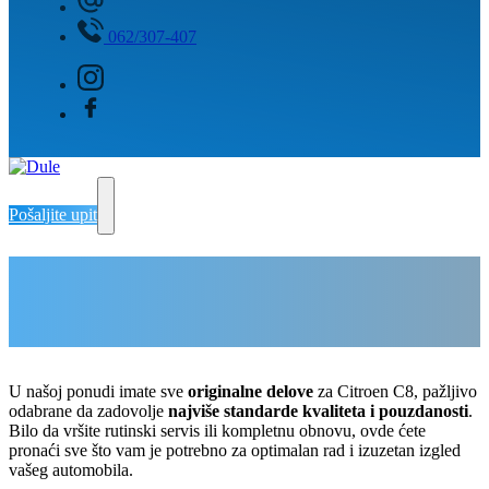
062/307-407
Pošaljite upit
Delovi za Citroen C8
Delovi Pežo i Citroen - DULE
Delovi za Pežo i Citroen Beograd
U našoj ponudi imate sve
originalne delove
za Citroen C8, pažljivo
odabrane da zadovolje
najviše standarde kvaliteta i pouzdanosti
.
Bilo da vršite rutinski servis ili kompletnu obnovu, ovde ćete
pronaći sve što vam je potrebno za optimalan rad i izuzetan izgled
vašeg automobila.