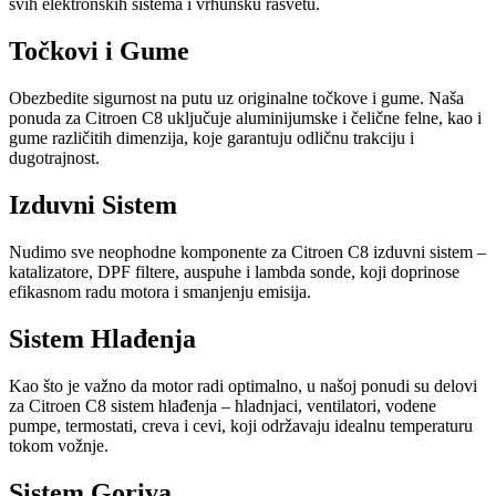
svih elektronskih sistema i vrhunsku rasvetu.
Točkovi i Gume
Obezbedite sigurnost na putu uz originalne točkove i gume. Naša
ponuda za Citroen C8 uključuje aluminijumske i čelične felne, kao i
gume različitih dimenzija, koje garantuju odličnu trakciju i
dugotrajnost.
Izduvni Sistem
Nudimo sve neophodne komponente za Citroen C8 izduvni sistem –
katalizatore, DPF filtere, auspuhe i lambda sonde, koji doprinose
efikasnom radu motora i smanjenju emisija.
Sistem Hlađenja
Kao što je važno da motor radi optimalno, u našoj ponudi su delovi
za Citroen C8 sistem hlađenja – hladnjaci, ventilatori, vodene
pumpe, termostati, creva i cevi, koji održavaju idealnu temperaturu
tokom vožnje.
Sistem Goriva