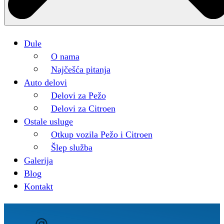
Dule
O nama
Najčešća pitanja
Auto delovi
Delovi za Pežo
Delovi za Citroen
Ostale usluge
Otkup vozila Pežo i Citroen
Šlep služba
Galerija
Blog
Kontakt