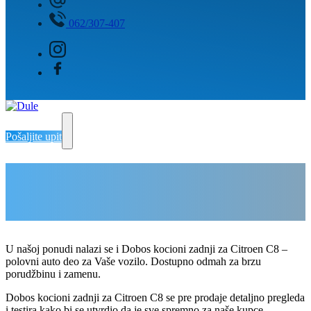
062/307-407
Pošaljite upit
Dobos kocioni zadnji za Citroen C8
Delovi Pežo i Citroen - DULE
Delovi za Pežo i Citroen Beograd
U našoj ponudi nalazi se i Dobos kocioni zadnji za Citroen C8 –
polovni auto deo za Vaše vozilo. Dostupno odmah za brzu
porudžbinu i zamenu.
Dobos kocioni zadnji za Citroen C8 se pre prodaje detaljno pregleda
i testira kako bi se utvrdio da je sve spremno za naše kupce.