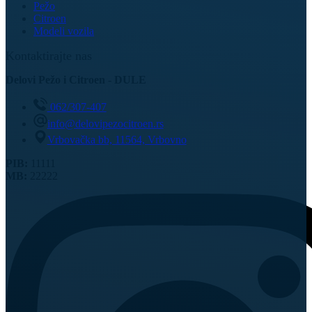
Pežo
Citroen
Modeli vozila
Kontaktirajte nas
Delovi Pežo i Citroen - DULE
062/307-407
info@delovipezocitroen.rs
Vrbovačka bb, 11564, Vrbovno
PIB:
11111
MB:
22222