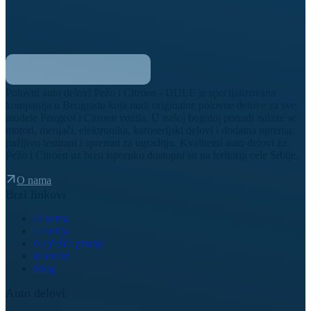
Polovni auto delovi Pežo i Citroen - DULE je specijalizovana
kompanija u Beogradu koja nudi originalne polovne delove za sve
modele Peugeot i Citroen vozila. U našoj bogatoj ponudi nalaze se
motori, menjači, elektronika, karoserijski delovi i dodatna oprema,
pažljivo testirani i spremni za ugradnju. Kvalitetni auto delovi za
Pežo i Citroen uz brzu isporuku dostupni su na teritoriji cele Srbije.
O nama
Brzi linkovi
O nama
Galerija
Najčešća pitanja
Kontakt
Blog
Auto delovi