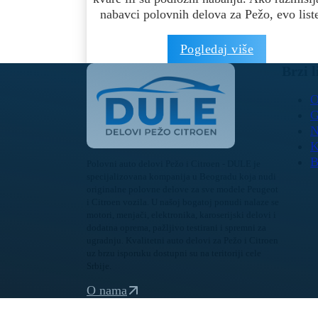
nabavci polovnih delova za Pežo, evo lis
Pogledaj više
Brzi l
O
G
N
K
B
Polovni auto delovi Pežo i Citroen - DULE je
specijalizovana kompanija u Beogradu koja nudi
originalne polovne delove za sve modele Peugeot
i Citroen vozila. U našoj bogatoj ponudi nalaze se
motori, menjači, elektronika, karoserijski delovi i
dodatna oprema, pažljivo testirani i spremni za
ugradnju. Kvalitetni auto delovi za Pežo i Citroen
uz brzu isporuku dostupni su na teritoriji cele
Srbije.
O nama