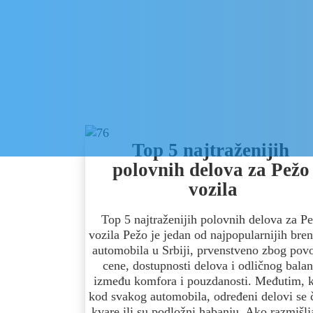
Top 5 najtraženijih 
polovnih delova za Pežo 
vozila
Top 5 najtraženijih polovnih delova za P
vozila Pežo je jedan od najpopularnijih bre
automobila u Srbiji, prvenstveno zbog pov
cene, dostupnosti delova i odličnog bala
između komfora i pouzdanosti. Međutim, k
kod svakog automobila, određeni delovi se 
kvare ili su podložni habanju. Ako razmišlj