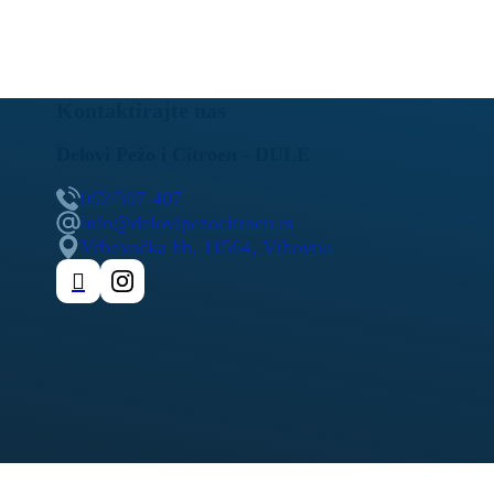
Kontaktirajte nas
Delovi Pežo i Citroen - DULE
062/307-407
info@delovipezocitroen.rs
Vrbovačka bb, 11564, Vrbovno