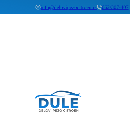
info@delovipezocitroen.rs
062/307-407