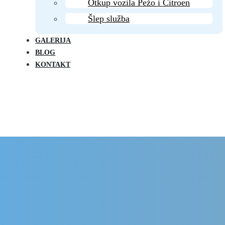
Otkup vozila Pežo i Citroen
Šlep služba
GALERIJA
BLOG
KONTAKT
Delovi Pežo i Citroen - DULE
Delovi za Pežo i Citroen Beograd
Pežo 806