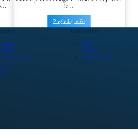
te…
iz…
Pogledaj više
inkovi
Auto delovi
 nama
Pežo
alerija
Citroen
ajčešća pitanja
Modeli vozila
ontakt
log