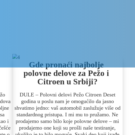
Gde pronaći najbolje 
polovne delove za Pežo i 
Citroen u Srbiji?
ežo
DULE – Polovni delovi Pežo Citroen Deset
ndova
godina u poslu nam je omogućilo da jasno
oljne
shvatimo jedno: vaš automobil zaslužuje više od
nsa
standardnog pristupa. I mi mu to pružamo. Ne
ao i
prodajemo samo bilo koje polovne delove – mi
češće
prodajemo one koji su prošli naše testiranje,
ate o
ukoliko je to bilo moguće. Svaki deo koji izađe