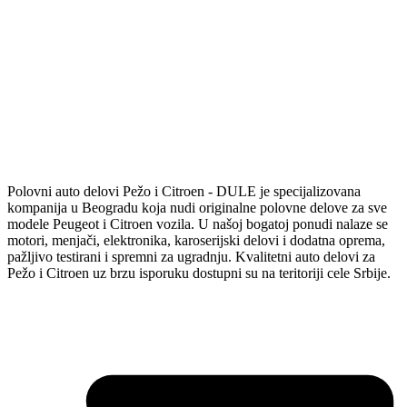
Polovni auto delovi Pežo i Citroen - DULE je specijalizovana
kompanija u Beogradu koja nudi originalne polovne delove za sve
modele Peugeot i Citroen vozila. U našoj bogatoj ponudi nalaze se
motori, menjači, elektronika, karoserijski delovi i dodatna oprema,
pažljivo testirani i spremni za ugradnju. Kvalitetni auto delovi za
Pežo i Citroen uz brzu isporuku dostupni su na teritoriji cele Srbije.