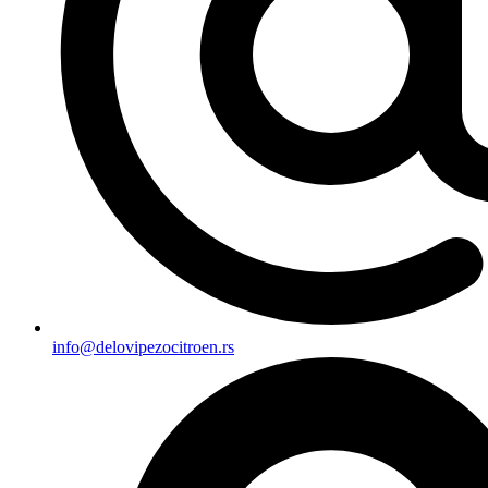
info@delovipezocitroen.rs