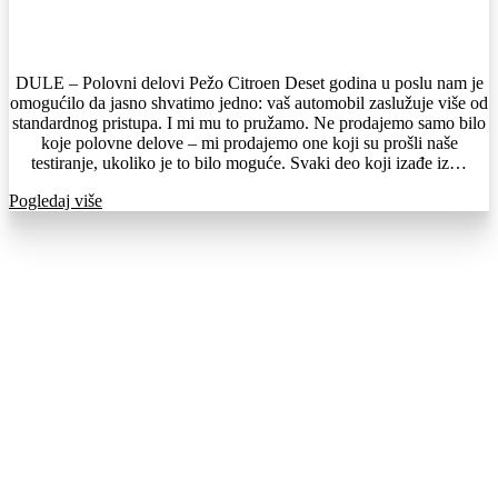
DULE – Polovni delovi Pežo Citroen Deset godina u poslu nam je
omogućilo da jasno shvatimo jedno: vaš automobil zaslužuje više od
standardnog pristupa. I mi mu to pružamo. Ne prodajemo samo bilo
koje polovne delove – mi prodajemo one koji su prošli naše
testiranje, ukoliko je to bilo moguće. Svaki deo koji izađe iz…
Pogledaj više