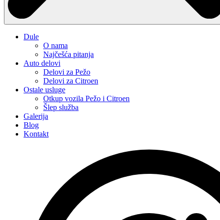
Dule
O nama
Najčešća pitanja
Auto delovi
Delovi za Pežo
Delovi za Citroen
Ostale usluge
Otkup vozila Pežo i Citroen
Šlep služba
Galerija
Blog
Kontakt