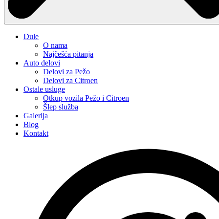
Dule
O nama
Najčešća pitanja
Auto delovi
Delovi za Pežo
Delovi za Citroen
Ostale usluge
Otkup vozila Pežo i Citroen
Šlep služba
Galerija
Blog
Kontakt