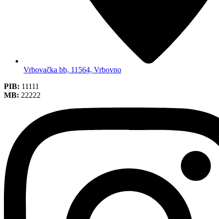
Vrbovačka bb, 11564, Vrbovno
PIB:
11111
MB:
22222