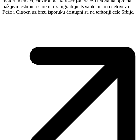
motori, menjači, elektronika, karoserijski delovi i dodatna oprema,
pažljivo testirani i spremni za ugradnju. Kvalitetni auto delovi za
Pežo i Citroen uz brzu isporuku dostupni su na teritoriji cele Srbije.