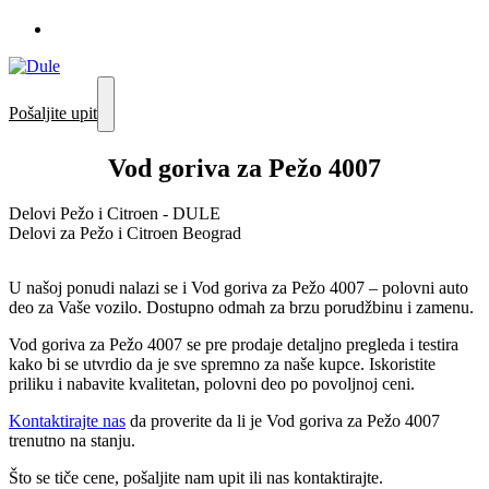
Pošaljite upit
Vod goriva za Pežo 4007
Delovi Pežo i Citroen - DULE
Delovi za Pežo i Citroen Beograd
U našoj ponudi nalazi se i Vod goriva za Pežo 4007 – polovni auto
deo za Vaše vozilo. Dostupno odmah za brzu porudžbinu i zamenu.
Vod goriva za Pežo 4007 se pre prodaje detaljno pregleda i testira
kako bi se utvrdio da je sve spremno za naše kupce. Iskoristite
priliku i nabavite kvalitetan, polovni deo po povoljnoj ceni.
Kontaktirajte nas
da proverite da li je Vod goriva za Pežo 4007
trenutno na stanju.
Što se tiče cene, pošaljite nam upit ili nas kontaktirajte.