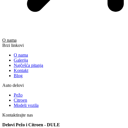
O nama
Brzi linkovi
O nama
Galerija
Najčešća pitanja
Kontakt
Blog
Auto delovi
Pežo
Citroen
Modeli vozila
Kontaktirajte nas
Delovi Pežo i Citroen - DULE