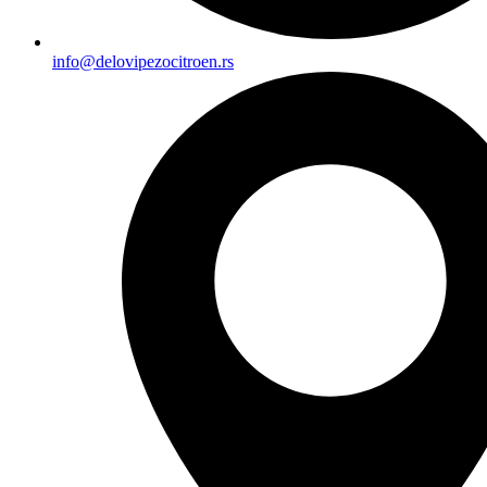
info@delovipezocitroen.rs