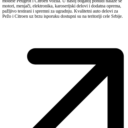
modele Peugeot i Citroen vozila. U našoj bogatoj ponudi nalaze se
motori, menjači, elektronika, karoserijski delovi i dodatna oprema,
pažljivo testirani i spremni za ugradnju. Kvalitetni auto delovi za
Pežo i Citroen uz brzu isporuku dostupni su na teritoriji cele Srbije.