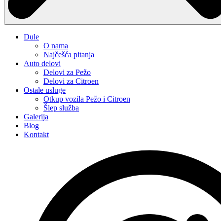
Dule
O nama
Najčešća pitanja
Auto delovi
Delovi za Pežo
Delovi za Citroen
Ostale usluge
Otkup vozila Pežo i Citroen
Šlep služba
Galerija
Blog
Kontakt