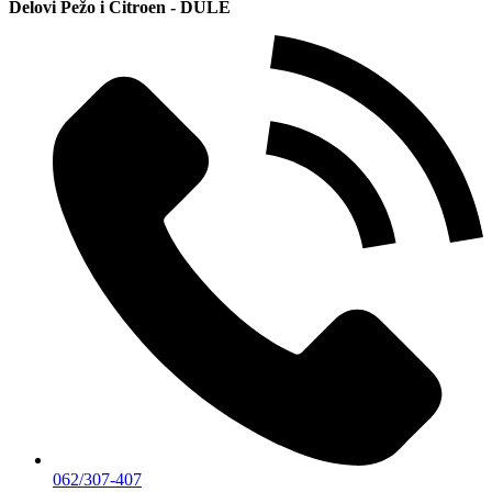
Delovi Pežo i Citroen - DULE
062/307-407