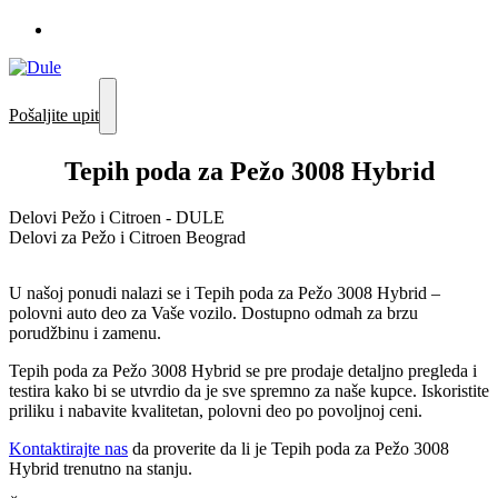
Pošaljite upit
Tepih poda za Pežo 3008 Hybrid
Delovi Pežo i Citroen - DULE
Delovi za Pežo i Citroen Beograd
U našoj ponudi nalazi se i Tepih poda za Pežo 3008 Hybrid –
polovni auto deo za Vaše vozilo. Dostupno odmah za brzu
porudžbinu i zamenu.
Tepih poda za Pežo 3008 Hybrid se pre prodaje detaljno pregleda i
testira kako bi se utvrdio da je sve spremno za naše kupce. Iskoristite
priliku i nabavite kvalitetan, polovni deo po povoljnoj ceni.
Kontaktirajte nas
da proverite da li je Tepih poda za Pežo 3008
Hybrid trenutno na stanju.