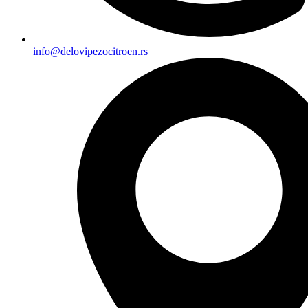
info@delovipezocitroen.rs