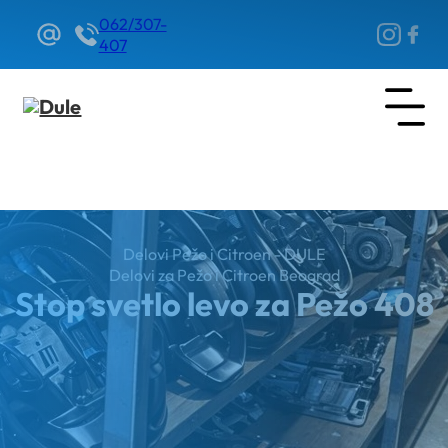
062/307-
407
Delovi Pežo i Citroen - DULE
Delovi za Pežo i Citroen Beograd
Stop svetlo levo za Pežo 408