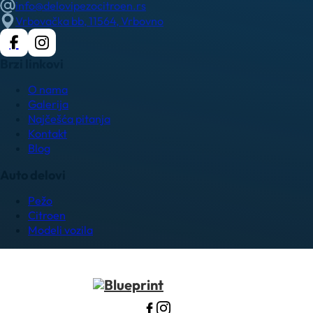
info@delovipezocitroen.rs
Vrbovačka bb, 11564, Vrbovno
Brzi linkovi
O nama
Galerija
Najčešća pitanja
Kontakt
Blog
Auto delovi
Pežo
Citroen
Modeli vozila