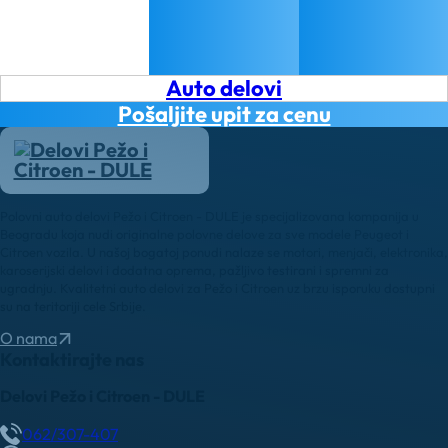
Auto delovi
Pošaljite upit za cenu
Polovni auto delovi Pežo i Citroen - DULE je specijalizovana kompanija u
Beogradu koja nudi originalne polovne delove za sve modele Peugeot i
Citroen vozila. U našoj bogatoj ponudi nalaze se motori, menjači, elektronika,
karoserijski delovi i dodatna oprema, pažljivo testirani i spremni za
ugradnju. Kvalitetni auto delovi za Pežo i Citroen uz brzu isporuku dostupni
su na teritoriji cele Srbije.
O nama
Kontaktirajte nas
Delovi Pežo i Citroen - DULE
062/307-407