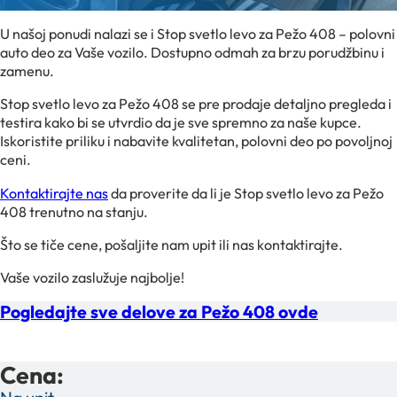
U našoj ponudi nalazi se i Stop svetlo levo za Pežo 408 – polovni
auto deo za Vaše vozilo. Dostupno odmah za brzu porudžbinu i
zamenu.
Stop svetlo levo za Pežo 408 se pre prodaje detaljno pregleda i
testira kako bi se utvrdio da je sve spremno za naše kupce.
Iskoristite priliku i nabavite kvalitetan, polovni deo po povoljnoj
ceni.
Kontaktirajte nas
da proverite da li je Stop svetlo levo za Pežo
408 trenutno na stanju.
Što se tiče cene, pošaljite nam upit ili nas kontaktirajte.
Vaše vozilo zaslužuje najbolje!
Pogledajte sve delove za Pežo 408 ovde
Cena: