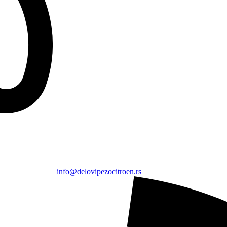
info@delovipezocitroen.rs