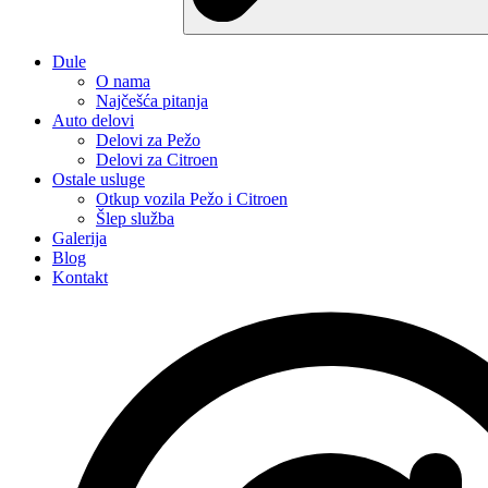
Dule
O nama
Najčešća pitanja
Auto delovi
Delovi za Pežo
Delovi za Citroen
Ostale usluge
Otkup vozila Pežo i Citroen
Šlep služba
Galerija
Blog
Kontakt