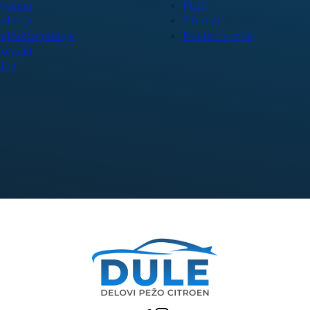
 nama
Pežo
alerija
Citroen
ajčešća pitanja
Modeli vozila
ontakt
log