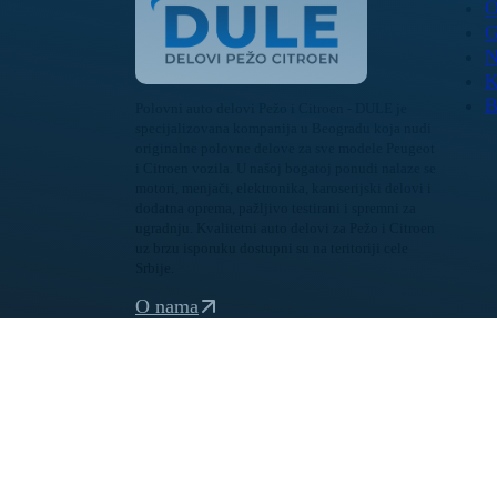
O
G
N
K
B
Polovni auto delovi Pežo i Citroen - DULE je
specijalizovana kompanija u Beogradu koja nudi
originalne polovne delove za sve modele Peugeot
i Citroen vozila. U našoj bogatoj ponudi nalaze se
motori, menjači, elektronika, karoserijski delovi i
dodatna oprema, pažljivo testirani i spremni za
ugradnju. Kvalitetni auto delovi za Pežo i Citroen
uz brzu isporuku dostupni su na teritoriji cele
Srbije.
O nama