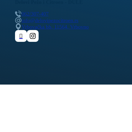
Delovi Pežo i Citroen - DULE
062/307-407
info@delovipezocitroen.rs
Vrbovačka bb, 11564, Vrbovno