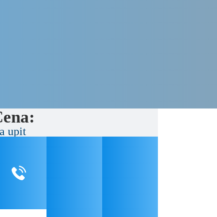
ena:
a upit