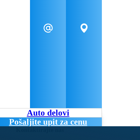
Auto delovi
Pošaljite upit za cenu
Kontaktirajte nas