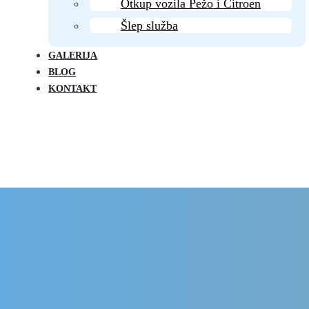
Otkup vozila Pežo i Citroen
Šlep služba
GALERIJA
BLOG
KONTAKT
Delovi Pežo i Citroen - DULE
Delovi za Pežo i Citroen Beograd
vetlo desno za Citroen