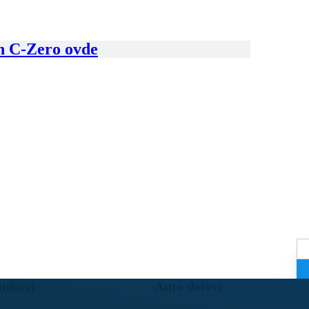
en C-Zero ovde
inkovi
Auto delovi