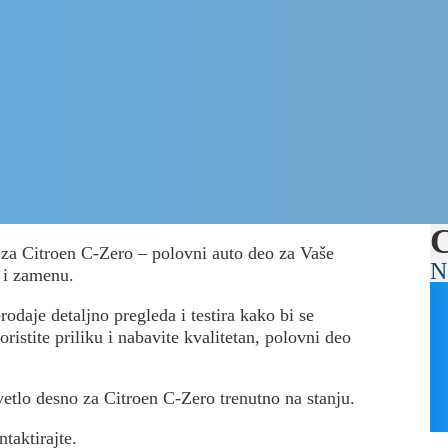
C
o za Citroen C-Zero – polovni auto deo za Vaše
N
 i zamenu.
odaje detaljno pregleda i testira kako bi se
ristite priliku i nabavite kvalitetan, polovni deo
svetlo desno za Citroen C-Zero trenutno na stanju.
ntaktirajte.