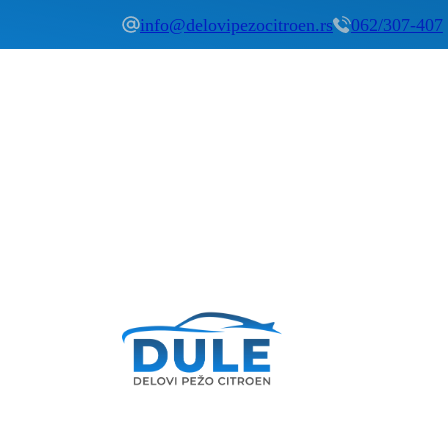
info@delovipezocitroen.rs
062/307-407