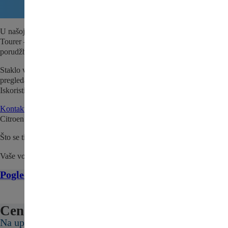
U našoj ponudi nalazi se i Staklo vrata prednje levo za Citroen C5
Tourer – polovni auto deo za Vaše vozilo. Dostupno odmah za brzu
porudžbinu i zamenu.
Staklo vrata prednje levo za Citroen C5 Tourer se pre prodaje detaljno
pregleda i testira kako bi se utvrdio da je sve spremno za naše kupce.
Iskoristite priliku i nabavite kvalitetan, polovni deo po povoljnoj ceni.
Kontaktirajte nas
da proverite da li je Staklo vrata prednje levo za
Citroen C5 Tourer trenutno na stanju.
Što se tiče cene, pošaljite nam upit ili nas kontaktirajte.
Vaše vozilo zaslužuje najbolje!
Pogledajte sve delove za Citroen C5 Tourer ovde
Cena:
Na upit