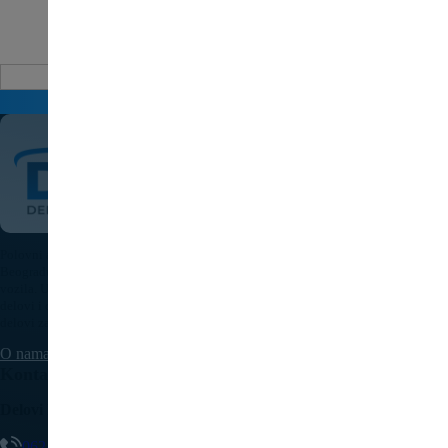
Auto delovi
Pošaljite upit za cenu
Polovni auto delovi Pežo i Citroen - DULE je specijalizovana kompanija u
Beogradu koja nudi originalne polovne delove za sve modele Peugeot i Citroen
vozila. U našoj bogatoj ponudi nalaze se motori, menjači, elektronika, karoserijski
delovi i dodatna oprema, pažljivo testirani i spremni za ugradnju. Kvalitetni auto
delovi za Pežo i Citroen uz brzu isporuku dostupni su na teritoriji cele Srbije.
O nama
Kontaktirajte nas
Delovi Pežo i Citroen - DULE
062/307-407