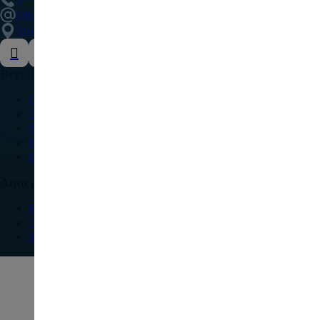
info@delovipezocitroen.rs
Vrbovačka bb, 11564, Vrbovno
Brzi linkovi
O nama
Galerija
Najčešća pitanja
Kontakt
Blog
Auto delovi
Pežo
Citroen
Modeli vozila