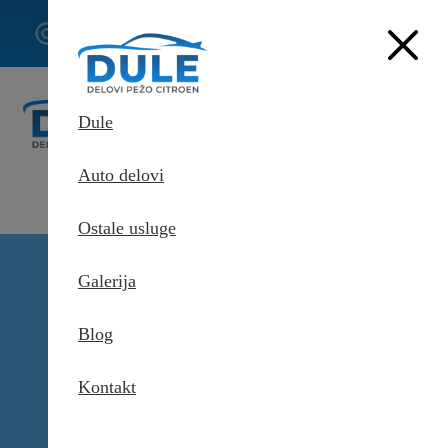
062/307-
407
Dule
Auto delovi
Ostale usluge
Delovi Pežo i Citroen - DULE
Galerija
Delovi za Pežo i Citroen Beograd
Staklo vrata prednje levo za
Citroen C5 Tourer
Blog
Kontakt