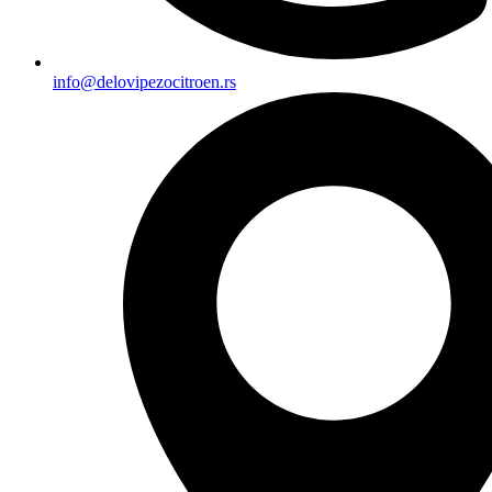
info@delovipezocitroen.rs