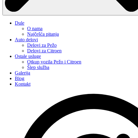
Dule
O nama
Najčešća pitanja
Auto delovi
Delovi za Pežo
Delovi za Citroen
Ostale usluge
Otkup vozila Pežo i Citroen
Šlep služba
Galerija
Blog
Kontakt