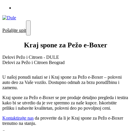
Pošaljite upit
Kraj spone za Pežo e-Boxer
Delovi Pežo i Citroen - DULE
Delovi za Pežo i Citroen Beograd
U našoj ponudi nalazi se i Kraj spone za Pežo e-Boxer – polovni
auto deo za Vaše vozilo. Dostupno odmah za brzu porudžbinu i
zamenu.
Kraj spone za Pežo e-Boxer se pre prodaje detaljno pregleda i testira
kako bi se utvrdio da je sve spremno za naše kupce. Iskoristite
priliku i nabavite kvalitetan, polovni deo po povoljnoj ceni.
Kontaktirajte nas
da proverite da li je Kraj spone za Pežo e-Boxer
trenutno na stanju.