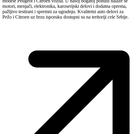
modele Peugeot i Citroen vozila. U našoj bogatoj ponudi nalaze se
motori, menjači, elektronika, karoserijski delovi i dodatna oprema,
pažljivo testirani i spremni za ugradnju. Kvalitetni auto delovi za
Pežo i Citroen uz brzu isporuku dostupni su na teritoriji cele Srbije.