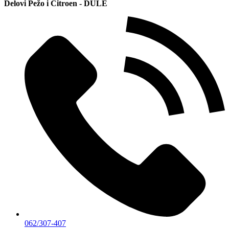
Delovi Pežo i Citroen - DULE
062/307-407