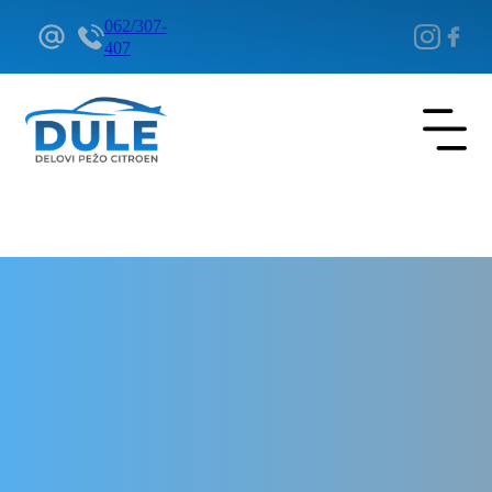
062/307-
407
Delovi Pežo i Citroen - DULE
Delovi za Pežo i Citroen Beograd
Korpa kvačila za Citroen DS3