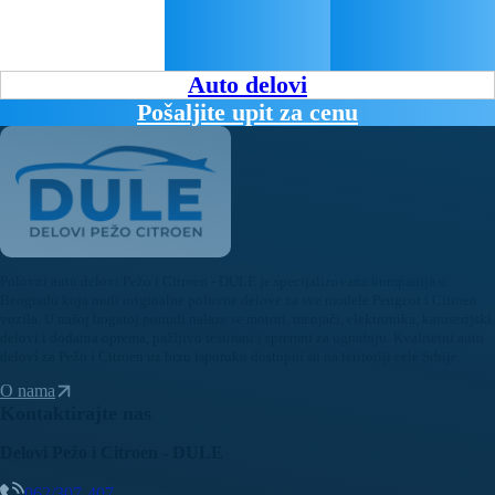
Auto delovi
Pošaljite upit za cenu
Polovni auto delovi Pežo i Citroen - DULE je specijalizovana kompanija u
Beogradu koja nudi originalne polovne delove za sve modele Peugeot i Citroen
vozila. U našoj bogatoj ponudi nalaze se motori, menjači, elektronika, karoserijski
delovi i dodatna oprema, pažljivo testirani i spremni za ugradnju. Kvalitetni auto
delovi za Pežo i Citroen uz brzu isporuku dostupni su na teritoriji cele Srbije.
O nama
Kontaktirajte nas
Delovi Pežo i Citroen - DULE
062/307-407