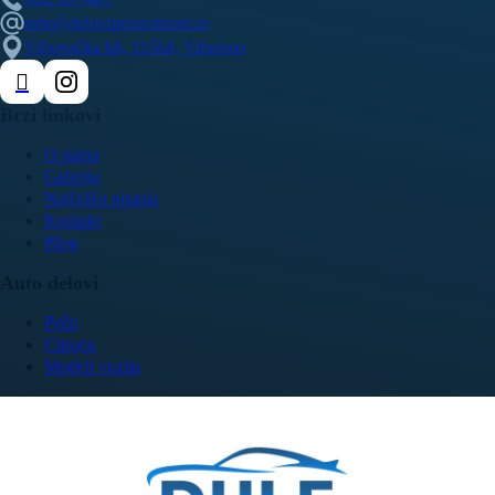
info@delovipezocitroen.rs
Vrbovačka bb, 11564, Vrbovno
Brzi linkovi
O nama
Galerija
Najčešća pitanja
Kontakt
Blog
Auto delovi
Pežo
Citroen
Modeli vozila