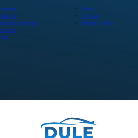
 nama
Pežo
alerija
Citroen
ajčešća pitanja
Modeli vozila
ontakt
log