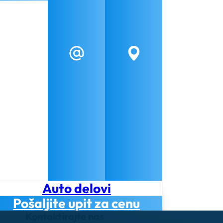
Auto delovi
Pošaljite upit za cenu
Kontaktirajte nas