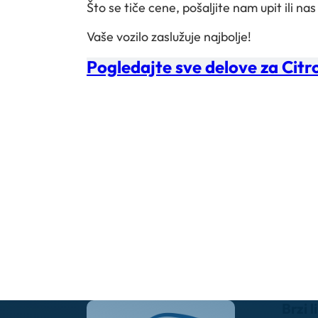
Što se tiče cene, pošaljite nam upit ili nas
Vaše vozilo zaslužuje najbolje!
Pogledajte sve delove za Cit
Brzi l