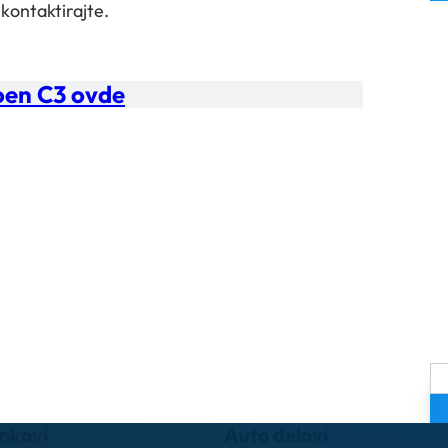
 kontaktirajte.
roen C3 ovde
inkovi
Auto delovi