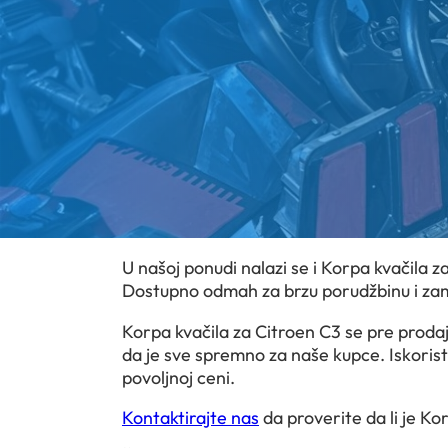
U našoj ponudi nalazi se i Korpa kvačila z
Dostupno odmah za brzu porudžbinu i za
Korpa kvačila za Citroen C3 se pre prodaje
da je sve spremno za naše kupce. Iskoristi
povoljnoj ceni.
Kontaktirajte nas
da proverite da li je Ko