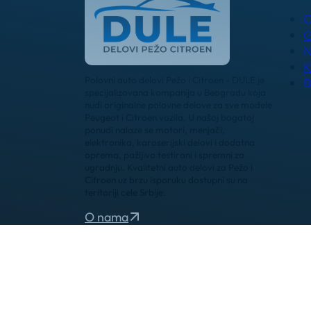
O
G
N
K
Polovni auto delovi Pežo i Citroen - DULE je
B
specijalizovana kompanija u Beogradu koja
nudi originalne polovne delove za sve modele
Peugeot i Citroen vozila. U našoj bogatoj
ponudi nalaze se motori, menjači,
elektronika, karoserijski delovi i dodatna
oprema, pažljivo testirani i spremni za
ugradnju. Kvalitetni auto delovi za Pežo i
Citroen uz brzu isporuku dostupni su na
teritoriji cele Srbije.
O nama