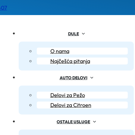
407
DULE
O nama
Najčešća pitanja
AUTO DELOVI
Delovi za Pežo
Delovi za Citroen
OSTALE USLUGE