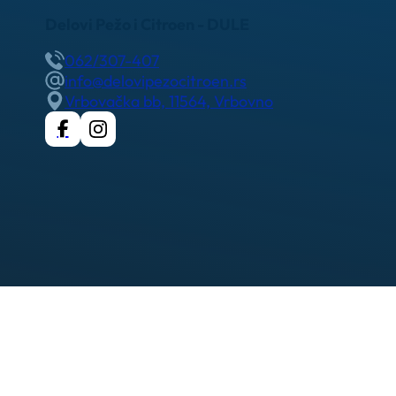
Delovi Pežo i Citroen - DULE
062/307-407
info@delovipezocitroen.rs
Vrbovačka bb, 11564, Vrbovno