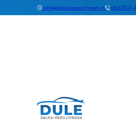
info@delovipezocitroen.rs
062/307-