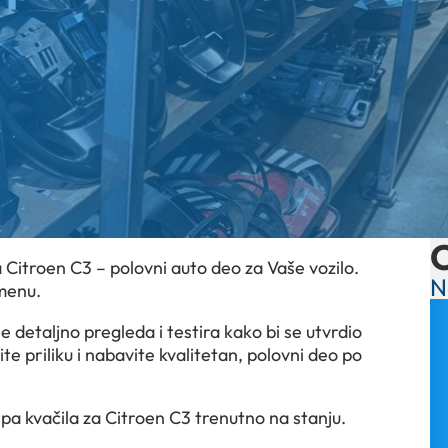
a Citroen C3 – polovni auto deo za Vaše vozilo.
N
menu.
 detaljno pregleda i testira kako bi se utvrdio
te priliku i nabavite kvalitetan, polovni deo po
rpa kvačila za Citroen C3 trenutno na stanju.