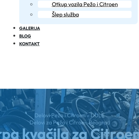
Otkup vozila Pežo i Citroen
Šlep služba
GALERIJA
BLOG
KONTAKT
Delovi Pežo i Citroen - DULE
Delovi za Pežo i Citroen Beograd
pa kvačila za Citroe