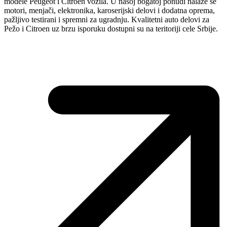
modele Peugeot i Citroen vozila. U našoj bogatoj ponudi nalaze se
motori, menjači, elektronika, karoserijski delovi i dodatna oprema,
pažljivo testirani i spremni za ugradnju. Kvalitetni auto delovi za
Pežo i Citroen uz brzu isporuku dostupni su na teritoriji cele Srbije.