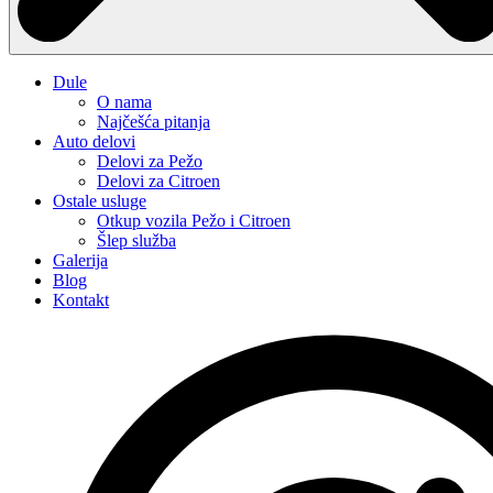
Dule
O nama
Najčešća pitanja
Auto delovi
Delovi za Pežo
Delovi za Citroen
Ostale usluge
Otkup vozila Pežo i Citroen
Šlep služba
Galerija
Blog
Kontakt