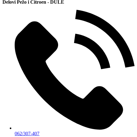
Delovi Pežo i Citroen - DULE
062/307-407