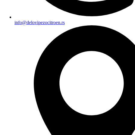
info@delovipezocitroen.rs