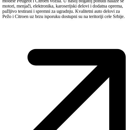
modele Peugeot i Citroen vozila. U našoj bogatoj ponudi nalaze se
motori, menjači, elektronika, karoserijski delovi i dodatna oprema,
pažljivo testirani i spremni za ugradnju. Kvalitetni auto delovi za
Pežo i Citroen uz brzu isporuku dostupni su na teritoriji cele Srbije.