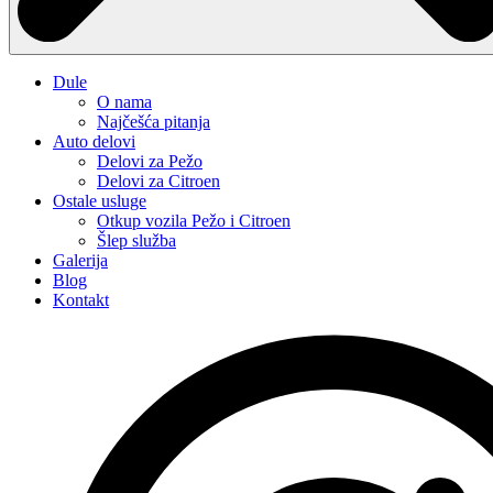
Dule
O nama
Najčešća pitanja
Auto delovi
Delovi za Pežo
Delovi za Citroen
Ostale usluge
Otkup vozila Pežo i Citroen
Šlep služba
Galerija
Blog
Kontakt