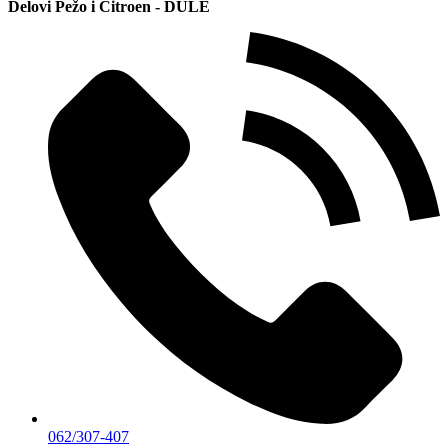
Delovi Pežo i Citroen - DULE
062/307-407