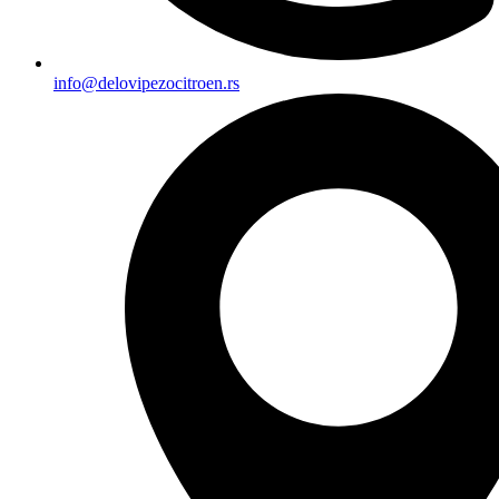
info@delovipezocitroen.rs