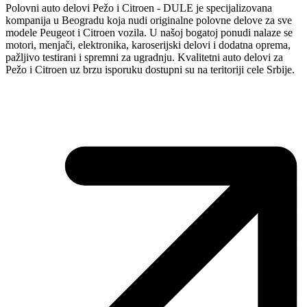
Polovni auto delovi Pežo i Citroen - DULE je specijalizovana
kompanija u Beogradu koja nudi originalne polovne delove za sve
modele Peugeot i Citroen vozila. U našoj bogatoj ponudi nalaze se
motori, menjači, elektronika, karoserijski delovi i dodatna oprema,
pažljivo testirani i spremni za ugradnju. Kvalitetni auto delovi za
Pežo i Citroen uz brzu isporuku dostupni su na teritoriji cele Srbije.