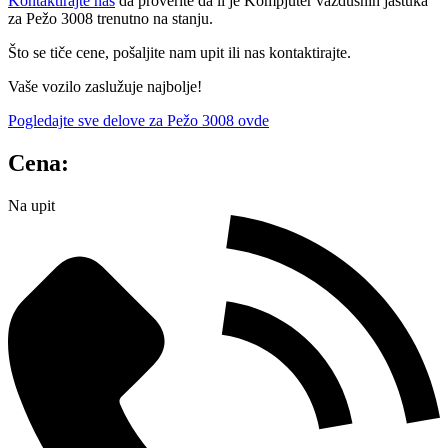
Kontaktirajte nas
da proverite da li je Kompjuter vazdušnih jastuka
za Pežo 3008 trenutno na stanju.
Što se tiče cene, pošaljite nam upit ili nas kontaktirajte.
Vaše vozilo zaslužuje najbolje!
Pogledajte sve delove za Pežo 3008 ovde
Cena:
Na upit