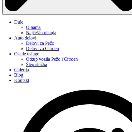
Dule
O nama
Najčešća pitanja
Auto delovi
Delovi za Pežo
Delovi za Citroen
Ostale usluge
Otkup vozila Pežo i Citroen
Šlep služba
Galerija
Blog
Kontakt