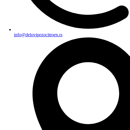
info@delovipezocitroen.rs