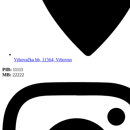
Vrbovačka bb, 11564, Vrbovno
PIB:
11111
MB:
22222