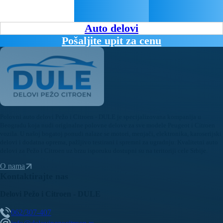
Auto delovi
Pošaljite upit za cenu
Polovni auto delovi Pežo i Citroen - DULE je specijalizovana kompanija u
Beogradu koja nudi originalne polovne delove za sve modele Peugeot i Citroen
vozila. U našoj bogatoj ponudi nalaze se motori, menjači, elektronika, karoserijski
delovi i dodatna oprema, pažljivo testirani i spremni za ugradnju. Kvalitetni auto
delovi za Pežo i Citroen uz brzu isporuku dostupni su na teritoriji cele Srbije.
O nama
Kontaktirajte nas
Delovi Pežo i Citroen - DULE
062/307-407