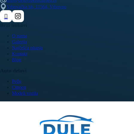
info@delovipezocitroen.rs
Vrbovačka bb, 11564, Vrbovno
Brzi linkovi
O nama
Galerija
Najčešća pitanja
Kontakt
Blog
Auto delovi
Pežo
Citroen
Modeli vozila