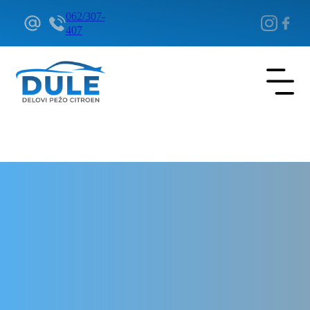
062/307-
407
Delovi Pežo i Citroen - DULE
Delovi za Pežo i Citroen Beograd
Komanda za Citroen Jumpy