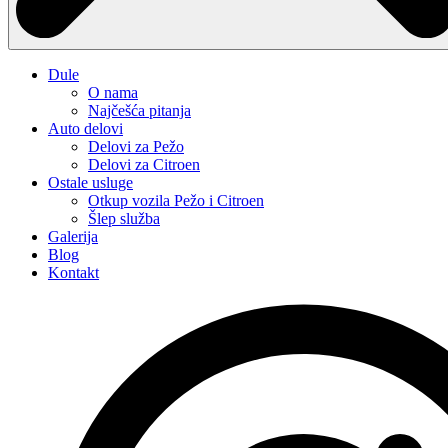
Dule
O nama
Najčešća pitanja
Auto delovi
Delovi za Pežo
Delovi za Citroen
Ostale usluge
Otkup vozila Pežo i Citroen
Šlep služba
Galerija
Blog
Kontakt