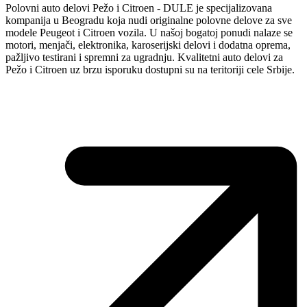
Polovni auto delovi Pežo i Citroen - DULE je specijalizovana
kompanija u Beogradu koja nudi originalne polovne delove za sve
modele Peugeot i Citroen vozila. U našoj bogatoj ponudi nalaze se
motori, menjači, elektronika, karoserijski delovi i dodatna oprema,
pažljivo testirani i spremni za ugradnju. Kvalitetni auto delovi za
Pežo i Citroen uz brzu isporuku dostupni su na teritoriji cele Srbije.