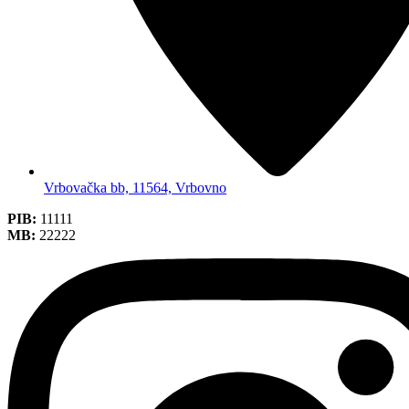
Vrbovačka bb, 11564, Vrbovno
PIB:
11111
MB:
22222