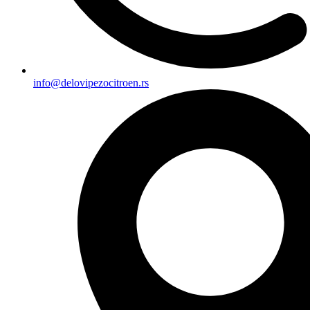
info@delovipezocitroen.rs