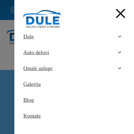
062/307-
407
Dule
Auto delovi
Ostale usluge
Delovi Pežo i Citroen - DULE
Galerija
Delovi za Pežo i Citroen Beograd
Kociona klesta zadnja desna za
Citroen Evasion
Blog
Kontakt