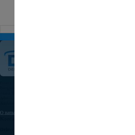
Auto delovi
Pošaljite upit za cenu
Polovni auto delovi Pežo i Citroen - DULE je specijalizovana kompanija u
Beogradu koja nudi originalne polovne delove za sve modele Peugeot i Citroen
vozila. U našoj bogatoj ponudi nalaze se motori, menjači, elektronika, karoserijski
delovi i dodatna oprema, pažljivo testirani i spremni za ugradnju. Kvalitetni auto
delovi za Pežo i Citroen uz brzu isporuku dostupni su na teritoriji cele Srbije.
O nama
Kontaktirajte nas
Delovi Pežo i Citroen - DULE