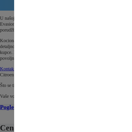
U našoj ponudi nalazi se i Kociona klesta zadnja desna za Citroen
Evasion – polovni auto deo za Vaše vozilo. Dostupno odmah za brzu
porudžbinu i zamenu.
Kociona klesta zadnja desna za Citroen Evasion se pre prodaje
detaljno pregleda i testira kako bi se utvrdio da je sve spremno za naše
kupce. Iskoristite priliku i nabavite kvalitetan, polovni deo po
povoljnoj ceni.
Kontaktirajte nas
da proverite da li je Kociona klesta zadnja desna za
Citroen Evasion trenutno na stanju.
Što se tiče cene, pošaljite nam upit ili nas kontaktirajte.
Vaše vozilo zaslužuje najbolje!
Pogledajte sve delove za Citroen Evasion ovde
Cena: