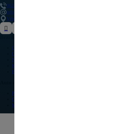
062/307-407
info@delovipezocitroen.rs
Vrbovačka bb, 11564, Vrbovno
Brzi linkovi
O nama
Galerija
Najčešća pitanja
Kontakt
Blog
Auto delovi
Pežo
Citroen
Modeli vozila