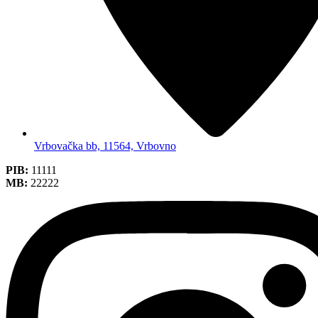
Vrbovačka bb, 11564, Vrbovno
PIB:
11111
MB:
22222