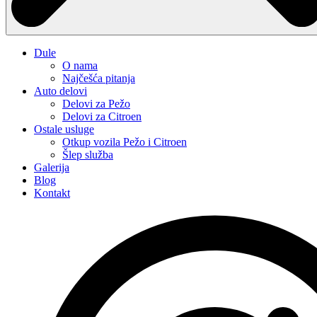
Dule
O nama
Najčešća pitanja
Auto delovi
Delovi za Pežo
Delovi za Citroen
Ostale usluge
Otkup vozila Pežo i Citroen
Šlep služba
Galerija
Blog
Kontakt