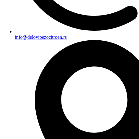
info@delovipezocitroen.rs