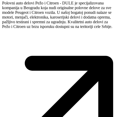
Polovni auto delovi Pežo i Citroen - DULE je specijalizovana
kompanija u Beogradu koja nudi originalne polovne delove za sve
modele Peugeot i Citroen vozila. U našoj bogatoj ponudi nalaze se
motori, menjači, elektronika, karoserijski delovi i dodatna oprema,
pažljivo testirani i spremni za ugradnju. Kvalitetni auto delovi za
Pežo i Citroen uz brzu isporuku dostupni su na teritoriji cele Srbije.