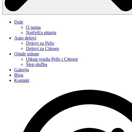
Dule
O nama
Najčešća pitanja
Auto delovi
Delovi za Pežo
Delovi za Citroen
Ostale usluge
Otkup vozila Pežo i Citroen
Šlep služba
Galerija
Blog
Kontakt