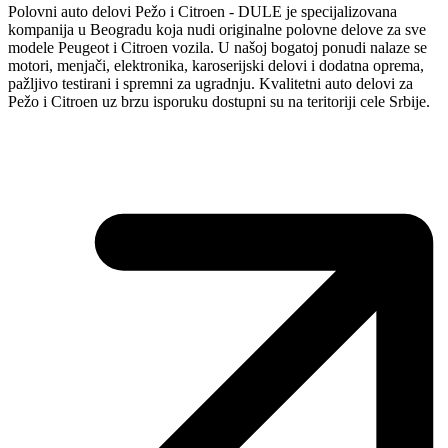
Polovni auto delovi Pežo i Citroen - DULE je specijalizovana
kompanija u Beogradu koja nudi originalne polovne delove za sve
modele Peugeot i Citroen vozila. U našoj bogatoj ponudi nalaze se
motori, menjači, elektronika, karoserijski delovi i dodatna oprema,
pažljivo testirani i spremni za ugradnju. Kvalitetni auto delovi za
Pežo i Citroen uz brzu isporuku dostupni su na teritoriji cele Srbije.