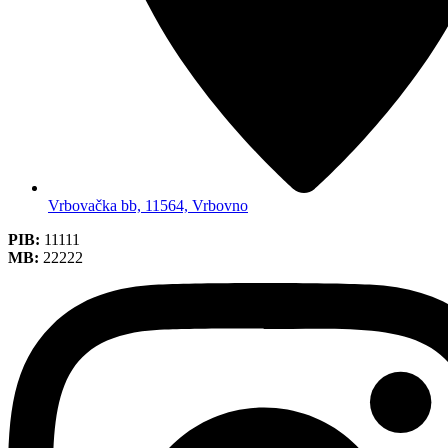
Vrbovačka bb, 11564, Vrbovno
PIB:
11111
MB:
22222