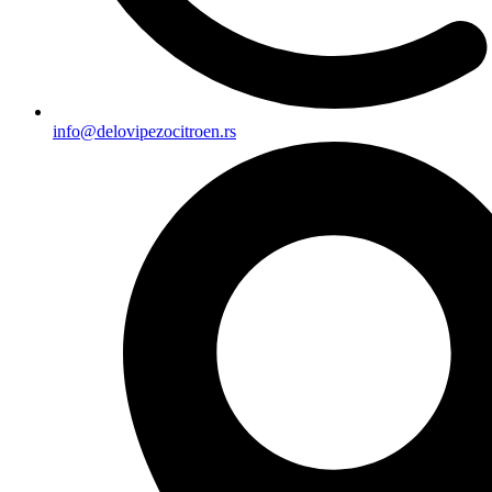
info@delovipezocitroen.rs