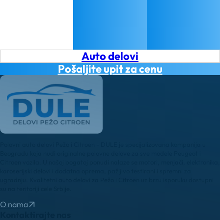
Auto delovi
Pošaljite upit za cenu
Polovni auto delovi Pežo i Citroen - DULE je specijalizovana kompanija u
Beogradu koja nudi originalne polovne delove za sve modele Peugeot i
Citroen vozila. U našoj bogatoj ponudi nalaze se motori, menjači, elektronika,
karoserijski delovi i dodatna oprema, pažljivo testirani i spremni za
ugradnju. Kvalitetni auto delovi za Pežo i Citroen uz brzu isporuku dostupni
su na teritoriji cele Srbije.
O nama
Kontaktirajte nas