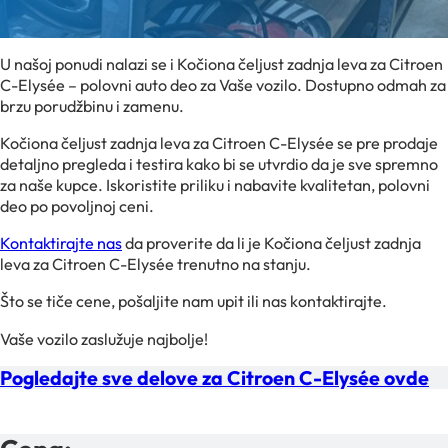
U našoj ponudi nalazi se i Kočiona čeljust zadnja leva za Citroen
C-Elysée – polovni auto deo za Vaše vozilo. Dostupno odmah za
brzu porudžbinu i zamenu.
Kočiona čeljust zadnja leva za Citroen C-Elysée se pre prodaje
detaljno pregleda i testira kako bi se utvrdio da je sve spremno
za naše kupce. Iskoristite priliku i nabavite kvalitetan, polovni
deo po povoljnoj ceni.
Kontaktirajte nas
da proverite da li je Kočiona čeljust zadnja
leva za Citroen C-Elysée trenutno na stanju.
Što se tiče cene, pošaljite nam upit ili nas kontaktirajte.
Vaše vozilo zaslužuje najbolje!
Pogledajte sve delove za Citroen C-Elysée ovde