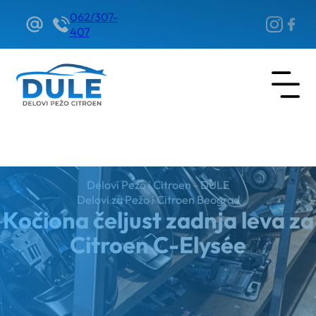
062/307-
407
Delovi Pežo i Citroen - DULE
Delovi za Pežo i Citroen Beograd
Kočiona čeljust zadnja leva za
Citroen C-Elysée