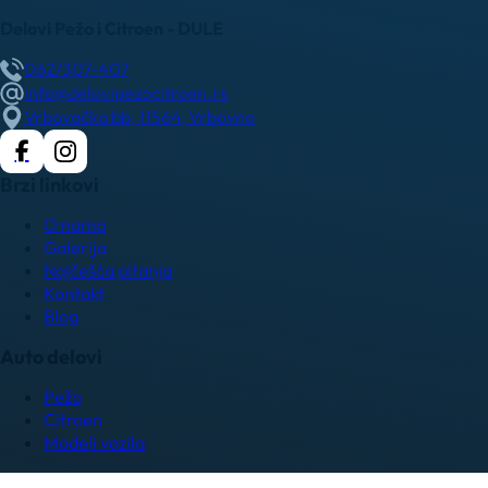
Delovi Pežo i Citroen - DULE
062/307-407
info@delovipezocitroen.rs
Vrbovačka bb, 11564, Vrbovno
Brzi linkovi
O nama
Galerija
Najčešća pitanja
Kontakt
Blog
Auto delovi
Pežo
Citroen
Modeli vozila