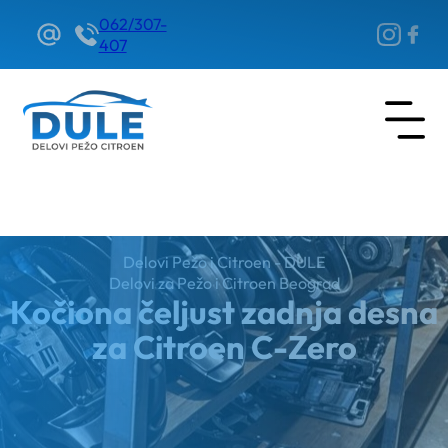
062/307-
407
Delovi Pežo i Citroen - DULE
Delovi za Pežo i Citroen Beograd
Kočiona čeljust zadnja desna
za Citroen C-Zero