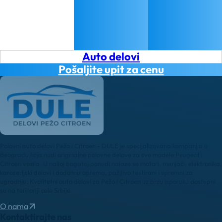
Auto delovi
Pošaljite upit za cenu
Polovni auto delovi Pežo i Citroen - DULE je specijalizovana kompanija u
Beogradu koja nudi originalne polovne delove za sve modele Peugeot i
Citroen vozila. U našoj bogatoj ponudi nalaze se motori, menjači, elektronika,
karoserijski delovi i dodatna oprema, pažljivo testirani i spremni za
ugradnju. Kvalitetni auto delovi za Pežo i Citroen uz brzu isporuku dostupni
su na teritoriji cele Srbije.
O nama
Kontaktirajte nas