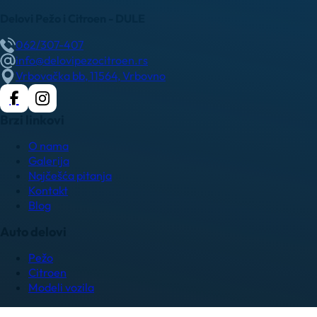
Delovi Pežo i Citroen - DULE
062/307-407
info@delovipezocitroen.rs
Vrbovačka bb, 11564, Vrbovno
Brzi linkovi
O nama
Galerija
Najčešća pitanja
Kontakt
Blog
Auto delovi
Pežo
Citroen
Modeli vozila