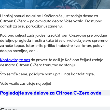
U našoj ponudi nalazi se i Kočiona čeljust zadnja desna za
Citroen C-Zero – polovni auto deo za Vaše vozilo. Dostupno
odmah za brzu porudžbinu i zamenu.
Kočiona čeljust zadnja desna za Citroen C-Zero se pre prodaje
detaljno pregleda i testira kako bi se utvrdio da je sve spremno
za naše kupce. Iskoristite priliku i nabavite kvalitetan, polovni
deo po povoljnoj ceni.
Kontaktirajte nas
da proverite da li je Kočiona čeljust zadnja
desna za Citroen C-Zero trenutno na stanju.
Što se tiče cene, pošaljite nam upit ili nas kontaktirajte.
Vaše vozilo zaslužuje najbolje!
Pogledajte sve delove za Citroen C-Zero ovde