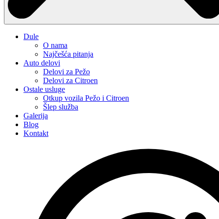
Dule
O nama
Najčešća pitanja
Auto delovi
Delovi za Pežo
Delovi za Citroen
Ostale usluge
Otkup vozila Pežo i Citroen
Šlep služba
Galerija
Blog
Kontakt