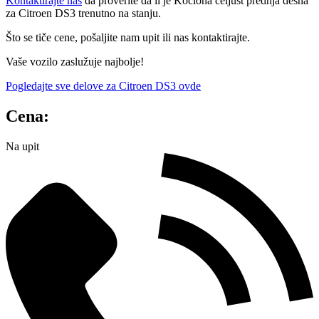
Kontaktirajte nas
da proverite da li je Kočiona čeljust prednja desna
za Citroen DS3 trenutno na stanju.
Što se tiče cene, pošaljite nam upit ili nas kontaktirajte.
Vaše vozilo zaslužuje najbolje!
Pogledajte sve delove za Citroen DS3 ovde
Cena:
Na upit