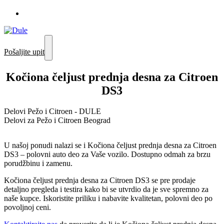
Pošaljite upit
Kočiona čeljust prednja desna za Citroen
DS3
Delovi Pežo i Citroen - DULE
Delovi za Pežo i Citroen Beograd
U našoj ponudi nalazi se i Kočiona čeljust prednja desna za Citroen
DS3 – polovni auto deo za Vaše vozilo. Dostupno odmah za brzu
porudžbinu i zamenu.
Kočiona čeljust prednja desna za Citroen DS3 se pre prodaje
detaljno pregleda i testira kako bi se utvrdio da je sve spremno za
naše kupce. Iskoristite priliku i nabavite kvalitetan, polovni deo po
povoljnoj ceni.