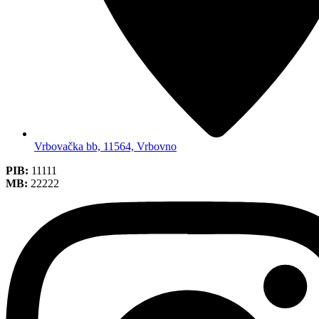
Vrbovačka bb, 11564, Vrbovno
PIB:
11111
MB:
22222