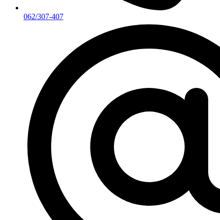
062/307-407