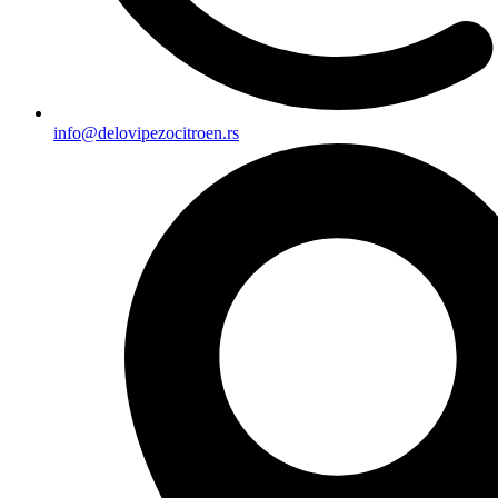
info@delovipezocitroen.rs