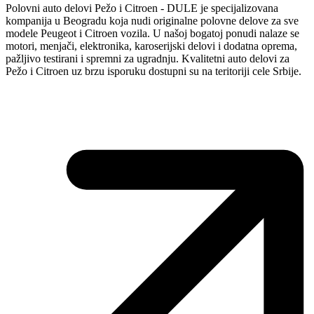
Polovni auto delovi Pežo i Citroen - DULE je specijalizovana
kompanija u Beogradu koja nudi originalne polovne delove za sve
modele Peugeot i Citroen vozila. U našoj bogatoj ponudi nalaze se
motori, menjači, elektronika, karoserijski delovi i dodatna oprema,
pažljivo testirani i spremni za ugradnju. Kvalitetni auto delovi za
Pežo i Citroen uz brzu isporuku dostupni su na teritoriji cele Srbije.