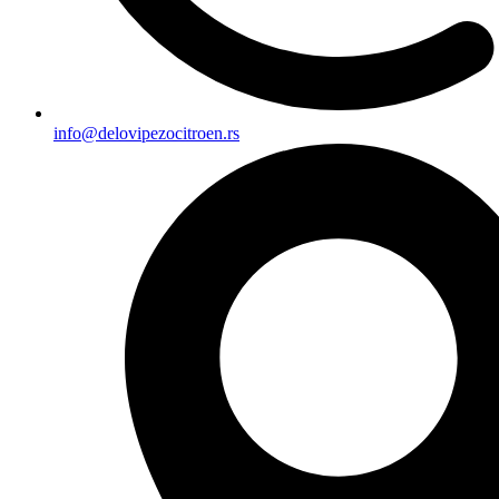
info@delovipezocitroen.rs