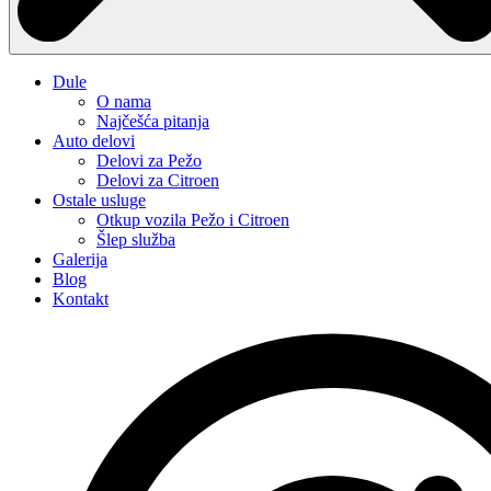
Dule
O nama
Najčešća pitanja
Auto delovi
Delovi za Pežo
Delovi za Citroen
Ostale usluge
Otkup vozila Pežo i Citroen
Šlep služba
Galerija
Blog
Kontakt