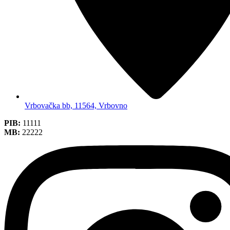
Vrbovačka bb, 11564, Vrbovno
PIB:
11111
MB:
22222