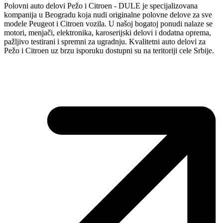
Polovni auto delovi Pežo i Citroen - DULE je specijalizovana
kompanija u Beogradu koja nudi originalne polovne delove za sve
modele Peugeot i Citroen vozila. U našoj bogatoj ponudi nalaze se
motori, menjači, elektronika, karoserijski delovi i dodatna oprema,
pažljivo testirani i spremni za ugradnju. Kvalitetni auto delovi za
Pežo i Citroen uz brzu isporuku dostupni su na teritoriji cele Srbije.