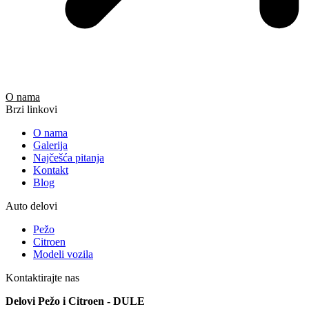
O nama
Brzi linkovi
O nama
Galerija
Najčešća pitanja
Kontakt
Blog
Auto delovi
Pežo
Citroen
Modeli vozila
Kontaktirajte nas
Delovi Pežo i Citroen - DULE