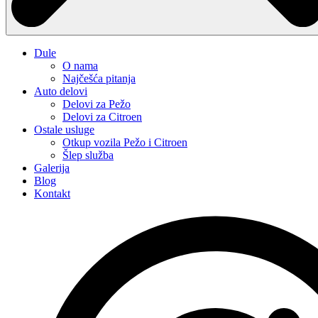
Dule
O nama
Najčešća pitanja
Auto delovi
Delovi za Pežo
Delovi za Citroen
Ostale usluge
Otkup vozila Pežo i Citroen
Šlep služba
Galerija
Blog
Kontakt