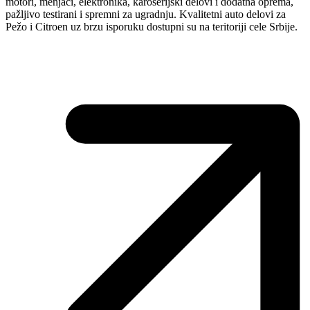
motori, menjači, elektronika, karoserijski delovi i dodatna oprema,
pažljivo testirani i spremni za ugradnju. Kvalitetni auto delovi za
Pežo i Citroen uz brzu isporuku dostupni su na teritoriji cele Srbije.