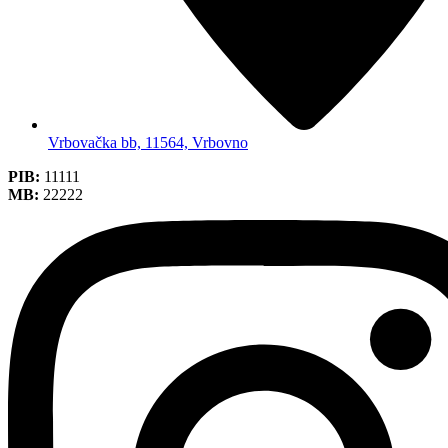
Vrbovačka bb, 11564, Vrbovno
PIB:
11111
MB:
22222