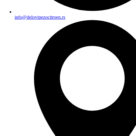
info@delovipezocitroen.rs