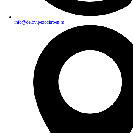
info@delovipezocitroen.rs