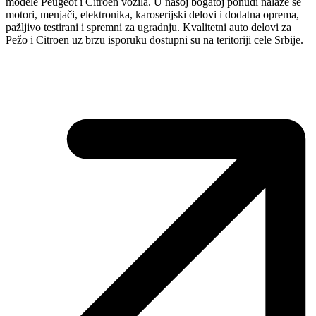
modele Peugeot i Citroen vozila. U našoj bogatoj ponudi nalaze se
motori, menjači, elektronika, karoserijski delovi i dodatna oprema,
pažljivo testirani i spremni za ugradnju. Kvalitetni auto delovi za
Pežo i Citroen uz brzu isporuku dostupni su na teritoriji cele Srbije.