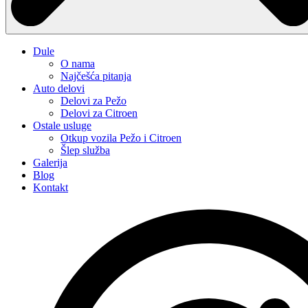
Dule
O nama
Najčešća pitanja
Auto delovi
Delovi za Pežo
Delovi za Citroen
Ostale usluge
Otkup vozila Pežo i Citroen
Šlep služba
Galerija
Blog
Kontakt