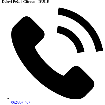
Delovi Pežo i Citroen - DULE
062/307-407