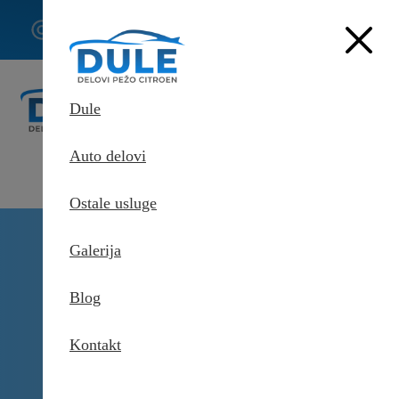
062/307-
407
Dule
Auto delovi
Ostale usluge
Delovi Pežo i Citroen - DULE
Galerija
Delovi za Pežo i Citroen Beograd
Karter motora za Pežo 408
Blog
Kontakt