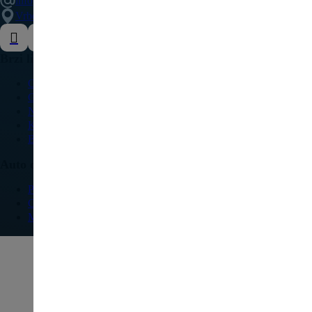
info@delovipezocitroen.rs
Vrbovačka bb, 11564, Vrbovno
Brzi linkovi
O nama
Galerija
Najčešća pitanja
Kontakt
Blog
Auto delovi
Pežo
Citroen
Modeli vozila