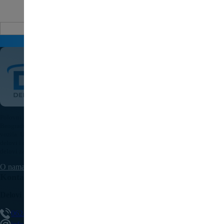
Auto delovi
Pošaljite upit za cenu
Polovni auto delovi Pežo i Citroen - DULE je specijalizovana kompanija u
Beogradu koja nudi originalne polovne delove za sve modele Peugeot i Citroen
vozila. U našoj bogatoj ponudi nalaze se motori, menjači, elektronika, karoserijski
delovi i dodatna oprema, pažljivo testirani i spremni za ugradnju. Kvalitetni auto
delovi za Pežo i Citroen uz brzu isporuku dostupni su na teritoriji cele Srbije.
O nama
Kontaktirajte nas
Delovi Pežo i Citroen - DULE
062/307-407