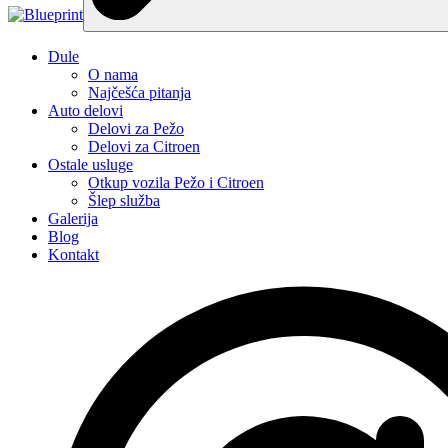
Dule
O nama
Najčešća pitanja
Auto delovi
Delovi za Pežo
Delovi za Citroen
Ostale usluge
Otkup vozila Pežo i Citroen
Šlep služba
Galerija
Blog
Kontakt