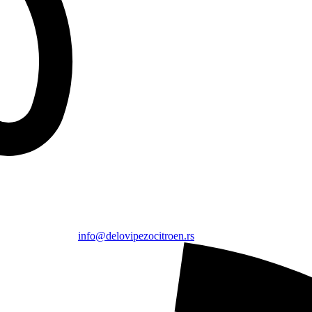
info@delovipezocitroen.rs