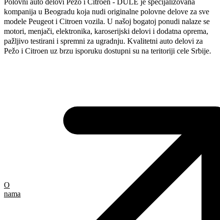
Polovni auto delovi Pežo i Citroen - DULE je specijalizovana
kompanija u Beogradu koja nudi originalne polovne delove za sve
modele Peugeot i Citroen vozila. U našoj bogatoj ponudi nalaze se
motori, menjači, elektronika, karoserijski delovi i dodatna oprema,
pažljivo testirani i spremni za ugradnju. Kvalitetni auto delovi za
Pežo i Citroen uz brzu isporuku dostupni su na teritoriji cele Srbije.
O
nama