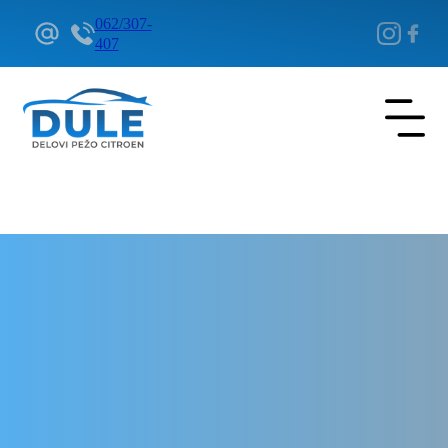
062/307-
407
Delovi Pežo i Citroen - DULE
Delovi za Pežo i Citroen Beograd
Kardanska osovina za Citroen
DS3