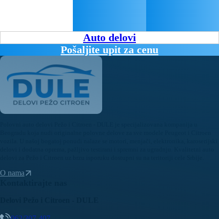
Auto delovi
Pošaljite upit za cenu
Polovni auto delovi Pežo i Citroen - DULE je specijalizovana kompanija u
Beogradu koja nudi originalne polovne delove za sve modele Peugeot i Citroen
vozila. U našoj bogatoj ponudi nalaze se motori, menjači, elektronika, karoserijski
delovi i dodatna oprema, pažljivo testirani i spremni za ugradnju. Kvalitetni auto
delovi za Pežo i Citroen uz brzu isporuku dostupni su na teritoriji cele Srbije.
O nama
Kontaktirajte nas
Delovi Pežo i Citroen - DULE
062/307-407