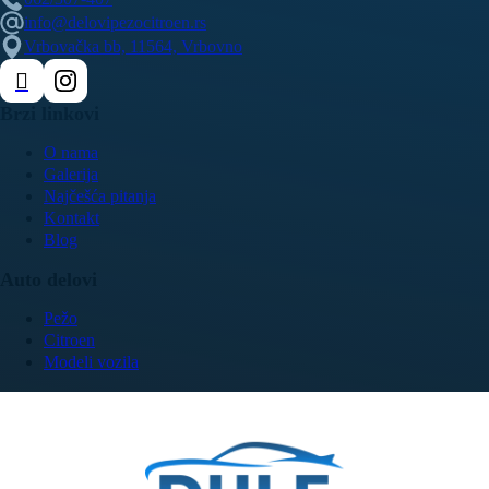
info@delovipezocitroen.rs
Vrbovačka bb, 11564, Vrbovno
Brzi linkovi
O nama
Galerija
Najčešća pitanja
Kontakt
Blog
Auto delovi
Pežo
Citroen
Modeli vozila