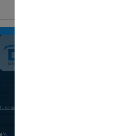
Auto delovi
Pošaljite upit za cenu
Polovni auto delovi Pežo i Citroen - DULE je specijalizovana kompanija u
Beogradu koja nudi originalne polovne delove za sve modele Peugeot i Citroen
vozila. U našoj bogatoj ponudi nalaze se motori, menjači, elektronika, karoserijski
delovi i dodatna oprema, pažljivo testirani i spremni za ugradnju. Kvalitetni auto
delovi za Pežo i Citroen uz brzu isporuku dostupni su na teritoriji cele Srbije.
O nama
Kontaktirajte nas
Delovi Pežo i Citroen - DULE
062/307-407