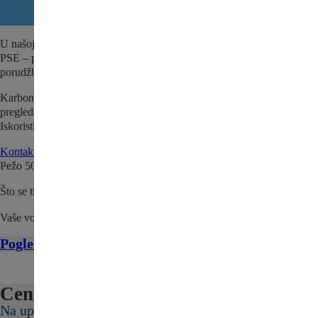
U našoj ponudi nalazi se i Karbonska vlakna enterijer za Pežo 508
PSE – polovni auto deo za Vaše vozilo. Dostupno odmah za brzu
porudžbinu i zamenu.
Karbonska vlakna enterijer za Pežo 508 PSE se pre prodaje detaljno
pregleda i testira kako bi se utvrdio da je sve spremno za naše kupce.
Iskoristite priliku i nabavite kvalitetan, polovni deo po povoljnoj ceni.
Kontaktirajte nas
da proverite da li je Karbonska vlakna enterijer za
Pežo 508 PSE trenutno na stanju.
Što se tiče cene, pošaljite nam upit ili nas kontaktirajte.
Vaše vozilo zaslužuje najbolje!
Pogledajte sve delove za Pežo 508 PSE ovde
Cena:
Na upit