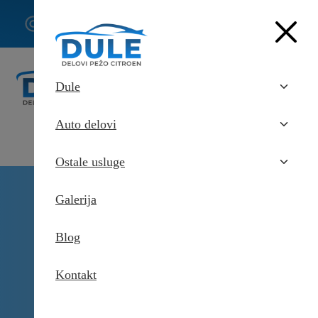
062/307-
407
Dule
Auto delovi
Ostale usluge
Delovi Pežo i Citroen - DULE
Galerija
Delovi za Pežo i Citroen Beograd
Karbonska vlakna enterijer za
Pežo 508 PSE
Blog
Kontakt