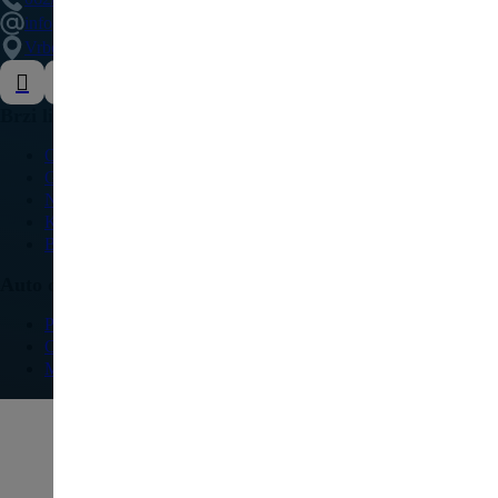
info@delovipezocitroen.rs
Vrbovačka bb, 11564, Vrbovno
Brzi linkovi
O nama
Galerija
Najčešća pitanja
Kontakt
Blog
Auto delovi
Pežo
Citroen
Modeli vozila