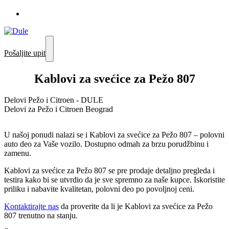
Pošaljite upit
Kablovi za svećice za Pežo 807
Delovi Pežo i Citroen - DULE
Delovi za Pežo i Citroen Beograd
U našoj ponudi nalazi se i Kablovi za svećice za Pežo 807 – polovni
auto deo za Vaše vozilo. Dostupno odmah za brzu porudžbinu i
zamenu.
Kablovi za svećice za Pežo 807 se pre prodaje detaljno pregleda i
testira kako bi se utvrdio da je sve spremno za naše kupce. Iskoristite
priliku i nabavite kvalitetan, polovni deo po povoljnoj ceni.
Kontaktirajte nas
da proverite da li je Kablovi za svećice za Pežo
807 trenutno na stanju.