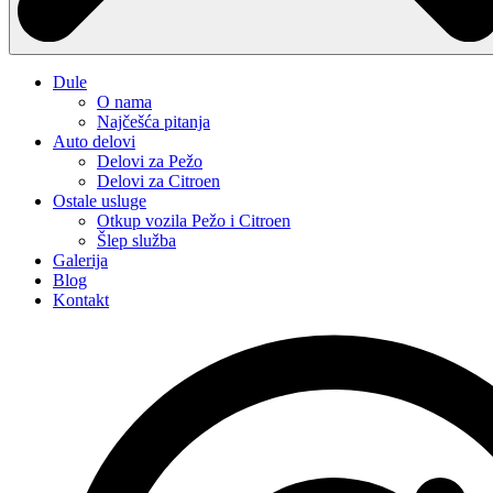
Dule
O nama
Najčešća pitanja
Auto delovi
Delovi za Pežo
Delovi za Citroen
Ostale usluge
Otkup vozila Pežo i Citroen
Šlep služba
Galerija
Blog
Kontakt