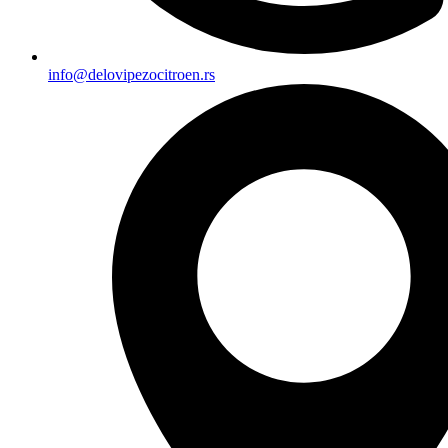
info@delovipezocitroen.rs