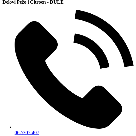
Delovi Pežo i Citroen - DULE
062/307-407