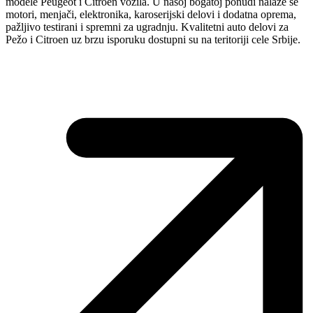
modele Peugeot i Citroen vozila. U našoj bogatoj ponudi nalaze se
motori, menjači, elektronika, karoserijski delovi i dodatna oprema,
pažljivo testirani i spremni za ugradnju. Kvalitetni auto delovi za
Pežo i Citroen uz brzu isporuku dostupni su na teritoriji cele Srbije.