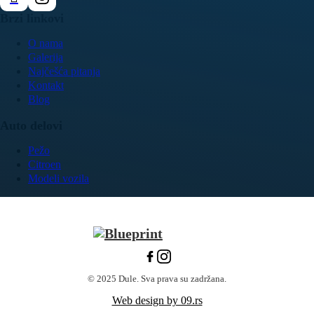
Brzi linkovi
O nama
Galerija
Najčešća pitanja
Kontakt
Blog
Auto delovi
Pežo
Citroen
Modeli vozila
© 2025 Dule. Sva prava su zadržana.
Web design by 09.rs