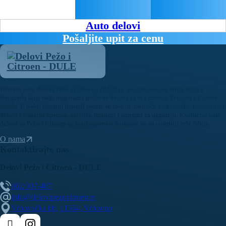
Auto delovi
Pošaljite upit za cenu
Polovni auto delovi Pežo i Citroen - DULE je specijalizovana kompanija u
Beogradu koja nudi originalne polovne delove za sve modele Peugeot i Citroen
vozila. U našoj bogatoj ponudi nalaze se motori, menjači, elektronika, karoserijski
delovi i dodatna oprema, pažljivo testirani i spremni za ugradnju. Kvalitetni auto
delovi za Pežo i Citroen uz brzu isporuku dostupni su na teritoriji cele Srbije.
O nama
Kontaktirajte nas
Delovi Pežo i Citroen - DULE
062/307-407
info@delovipezocitroen.rs
Vrbovačka bb, 11564, Vrbovno