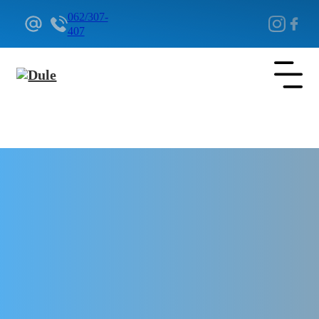
062/307-
407
Delovi Pežo i Citroen - DULE
Delovi za Pežo i Citroen Beograd
Kablovi za svećice za Pežo 508
Hybrid