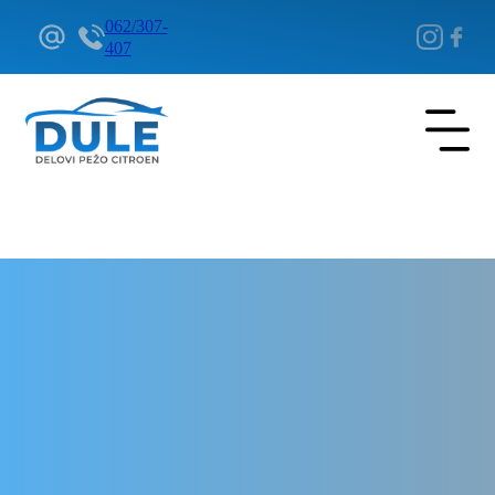
062/307-
407
Delovi Pežo i Citroen - DULE
Delovi za Pežo i Citroen Beograd
Kablovi za svećice za Pežo
3008