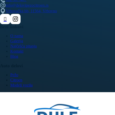
info@delovipezocitroen.rs
Vrbovačka bb, 11564, Vrbovno
Brzi linkovi
O nama
Galerija
Najčešća pitanja
Kontakt
Blog
Auto delovi
Pežo
Citroen
Modeli vozila