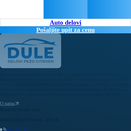
Auto delovi
Pošaljite upit za cenu
Polovni auto delovi Pežo i Citroen - DULE je specijalizovana kompanija u
Beogradu koja nudi originalne polovne delove za sve modele Peugeot i Citroen
vozila. U našoj bogatoj ponudi nalaze se motori, menjači, elektronika, karoserijski
delovi i dodatna oprema, pažljivo testirani i spremni za ugradnju. Kvalitetni auto
delovi za Pežo i Citroen uz brzu isporuku dostupni su na teritoriji cele Srbije.
O nama
Kontaktirajte nas
Delovi Pežo i Citroen - DULE
062/307-407