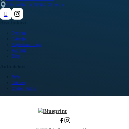
Vrbovačka bb, 11564, Vrbovno
Brzi linkovi
O nama
Galerija
Najčešća pitanja
Kontakt
Blog
Auto delovi
Pežo
Citroen
Modeli vozila