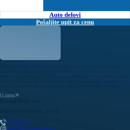
Auto delovi
Pošaljite upit za cenu
Polovni auto delovi Pežo i Citroen - DULE je specijalizovana kompanija u
Beogradu koja nudi originalne polovne delove za sve modele Peugeot i Citroen
vozila. U našoj bogatoj ponudi nalaze se motori, menjači, elektronika, karoserijski
delovi i dodatna oprema, pažljivo testirani i spremni za ugradnju. Kvalitetni auto
delovi za Pežo i Citroen uz brzu isporuku dostupni su na teritoriji cele Srbije.
O nama
Kontaktirajte nas
Delovi Pežo i Citroen - DULE
062/307-407
info@delovipezocitroen.rs