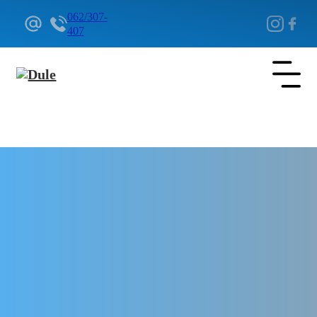
062/307-
407
Delovi Pežo i Citroen - DULE
Delovi za Pežo i Citroen Beograd
Kablovi za svećice za Citroen
Xsara Picasso