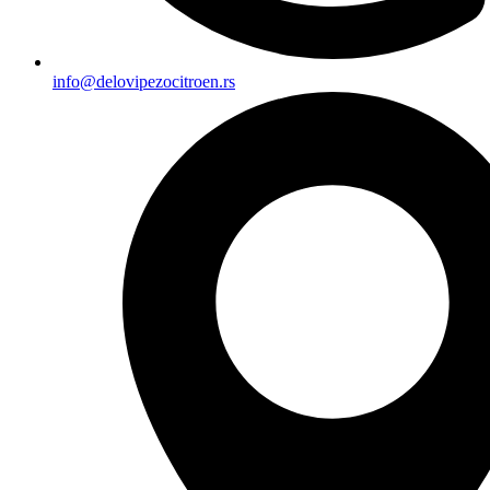
info@delovipezocitroen.rs