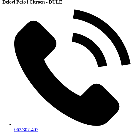
Delovi Pežo i Citroen - DULE
062/307-407