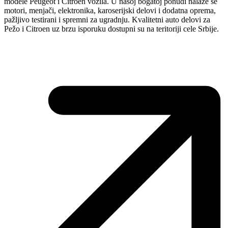
modele Peugeot i Citroen vozila. U našoj bogatoj ponudi nalaze se
motori, menjači, elektronika, karoserijski delovi i dodatna oprema,
pažljivo testirani i spremni za ugradnju. Kvalitetni auto delovi za
Pežo i Citroen uz brzu isporuku dostupni su na teritoriji cele Srbije.