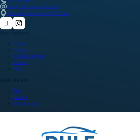
info@delovipezocitroen.rs
Vrbovačka bb, 11564, Vrbovno
Brzi linkovi
O nama
Galerija
Najčešća pitanja
Kontakt
Blog
Auto delovi
Pežo
Citroen
Modeli vozila