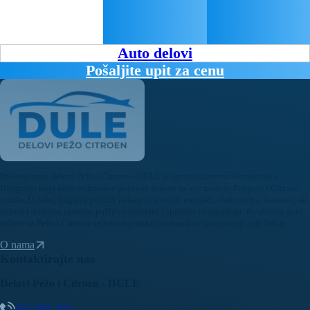
Auto delovi
Pošaljite upit za cenu
Polovni auto delovi Pežo i Citroen - DULE je specijalizovana kompanija u
Beogradu koja nudi originalne polovne delove za sve modele Peugeot i Citroen
vozila. U našoj bogatoj ponudi nalaze se motori, menjači, elektronika, karoserijski
delovi i dodatna oprema, pažljivo testirani i spremni za ugradnju. Kvalitetni auto
delovi za Pežo i Citroen uz brzu isporuku dostupni su na teritoriji cele Srbije.
O nama
Kontaktirajte nas
Delovi Pežo i Citroen - DULE
062/307-407