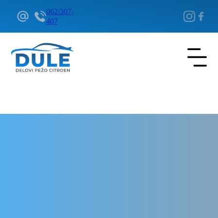
062/307-
407
Delovi Pežo i Citroen - DULE
Delovi za Pežo i Citroen Beograd
Kablovi za svećice za Citroen
C5 Aircross