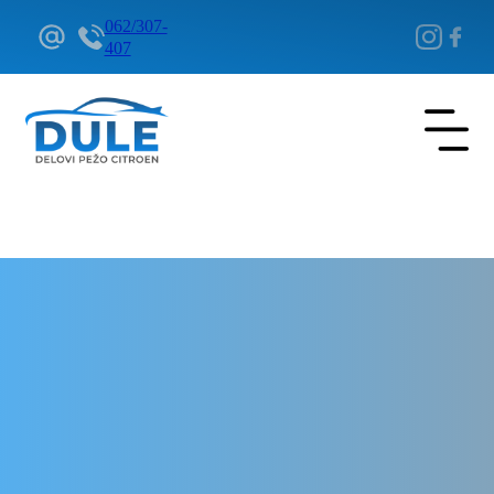
062/307-
407
Delovi Pežo i Citroen - DULE
Delovi za Pežo i Citroen Beograd
Izduvna grana za Pežo 807