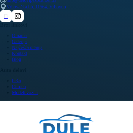
info@delovipezocitroen.rs
Vrbovačka bb, 11564, Vrbovno
Brzi linkovi
O nama
Galerija
Najčešća pitanja
Kontakt
Blog
Auto delovi
Pežo
Citroen
Modeli vozila