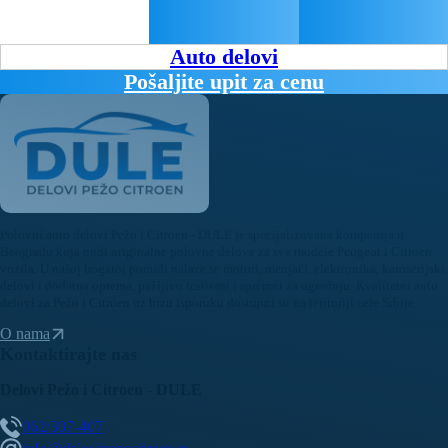
Auto delovi
Pošaljite upit za cenu
Polovni auto delovi Pežo i Citroen - DULE je specijalizovana kompanija u
Beogradu koja nudi originalne polovne delove za sve modele Peugeot i Citroen
vozila. U našoj bogatoj ponudi nalaze se motori, menjači, elektronika, karoserijski
delovi i dodatna oprema, pažljivo testirani i spremni za ugradnju. Kvalitetni auto
delovi za Pežo i Citroen uz brzu isporuku dostupni su na teritoriji cele Srbije.
O nama
Kontaktirajte nas
Delovi Pežo i Citroen - DULE
062/307-407