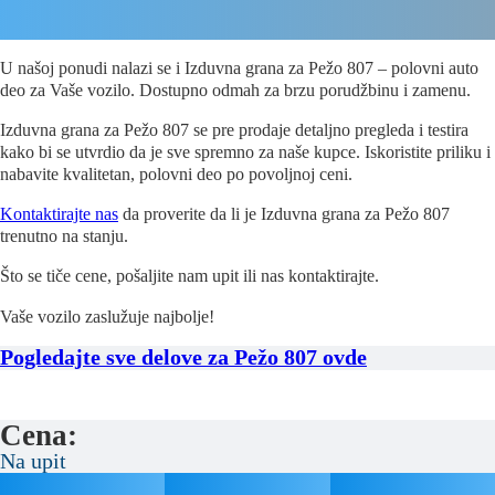
U našoj ponudi nalazi se i Izduvna grana za Pežo 807 – polovni auto
deo za Vaše vozilo. Dostupno odmah za brzu porudžbinu i zamenu.
Izduvna grana za Pežo 807 se pre prodaje detaljno pregleda i testira
kako bi se utvrdio da je sve spremno za naše kupce. Iskoristite priliku i
nabavite kvalitetan, polovni deo po povoljnoj ceni.
Kontaktirajte nas
da proverite da li je Izduvna grana za Pežo 807
trenutno na stanju.
Što se tiče cene, pošaljite nam upit ili nas kontaktirajte.
Vaše vozilo zaslužuje najbolje!
Pogledajte sve delove za Pežo 807 ovde
Cena:
Na upit