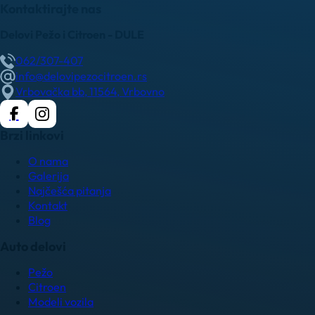
Kontaktirajte nas
Delovi Pežo i Citroen - DULE
062/307-407
info@delovipezocitroen.rs
Vrbovačka bb, 11564, Vrbovno
Brzi linkovi
O nama
Galerija
Najčešća pitanja
Kontakt
Blog
Auto delovi
Pežo
Citroen
Modeli vozila