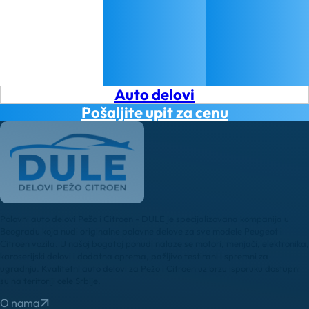
Auto delovi
Pošaljite upit za cenu
Polovni auto delovi Pežo i Citroen - DULE je specijalizovana kompanija u
Beogradu koja nudi originalne polovne delove za sve modele Peugeot i
Citroen vozila. U našoj bogatoj ponudi nalaze se motori, menjači, elektronika,
karoserijski delovi i dodatna oprema, pažljivo testirani i spremni za
ugradnju. Kvalitetni auto delovi za Pežo i Citroen uz brzu isporuku dostupni
su na teritoriji cele Srbije.
O nama