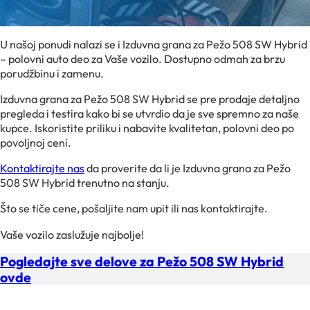
U našoj ponudi nalazi se i Izduvna grana za Pežo 508 SW Hybrid
– polovni auto deo za Vaše vozilo. Dostupno odmah za brzu
porudžbinu i zamenu.
Izduvna grana za Pežo 508 SW Hybrid se pre prodaje detaljno
pregleda i testira kako bi se utvrdio da je sve spremno za naše
kupce. Iskoristite priliku i nabavite kvalitetan, polovni deo po
povoljnoj ceni.
Kontaktirajte nas
da proverite da li je Izduvna grana za Pežo
508 SW Hybrid trenutno na stanju.
Što se tiče cene, pošaljite nam upit ili nas kontaktirajte.
Vaše vozilo zaslužuje najbolje!
Pogledajte sve delove za Pežo 508 SW Hybrid
ovde