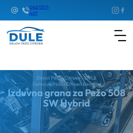
062/307-
407
Delovi Pežo i Citroen - DULE
Delovi za Pežo i Citroen Beograd
Izduvna grana za Pežo 508
SW Hybrid