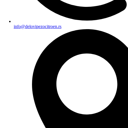
info@delovipezocitroen.rs