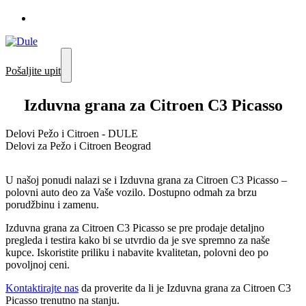
Pošaljite upit
Izduvna grana za Citroen C3 Picasso
Delovi Pežo i Citroen - DULE
Delovi za Pežo i Citroen Beograd
U našoj ponudi nalazi se i Izduvna grana za Citroen C3 Picasso –
polovni auto deo za Vaše vozilo. Dostupno odmah za brzu
porudžbinu i zamenu.
Izduvna grana za Citroen C3 Picasso se pre prodaje detaljno
pregleda i testira kako bi se utvrdio da je sve spremno za naše
kupce. Iskoristite priliku i nabavite kvalitetan, polovni deo po
povoljnoj ceni.
Kontaktirajte nas
da proverite da li je Izduvna grana za Citroen C3
Picasso trenutno na stanju.