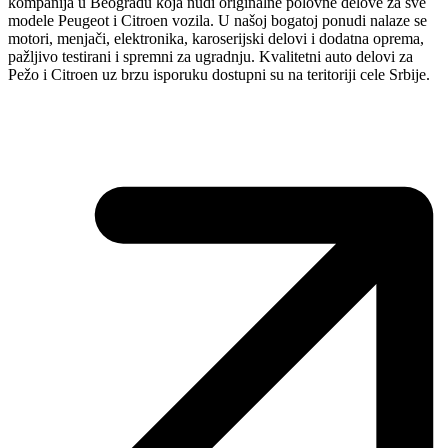
kompanija u Beogradu koja nudi originalne polovne delove za sve
modele Peugeot i Citroen vozila. U našoj bogatoj ponudi nalaze se
motori, menjači, elektronika, karoserijski delovi i dodatna oprema,
pažljivo testirani i spremni za ugradnju. Kvalitetni auto delovi za
Pežo i Citroen uz brzu isporuku dostupni su na teritoriji cele Srbije.