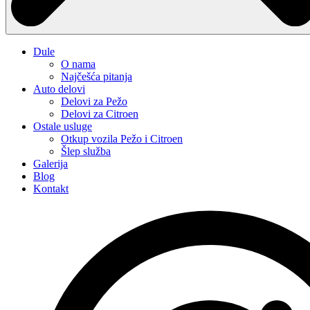
Dule
O nama
Najčešća pitanja
Auto delovi
Delovi za Pežo
Delovi za Citroen
Ostale usluge
Otkup vozila Pežo i Citroen
Šlep služba
Galerija
Blog
Kontakt