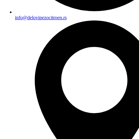
info@delovipezocitroen.rs