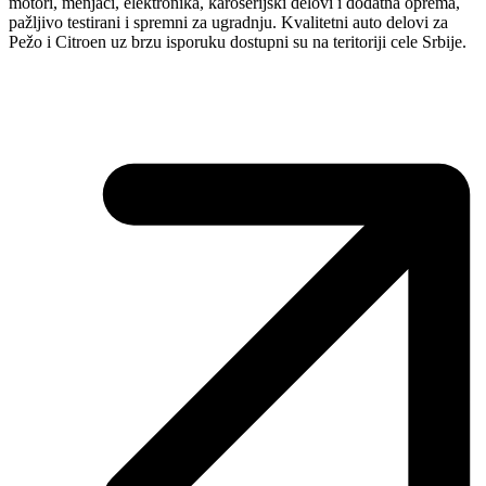
motori, menjači, elektronika, karoserijski delovi i dodatna oprema,
pažljivo testirani i spremni za ugradnju. Kvalitetni auto delovi za
Pežo i Citroen uz brzu isporuku dostupni su na teritoriji cele Srbije.