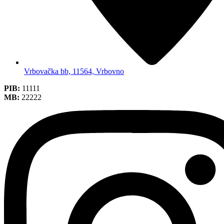
Vrbovačka bb, 11564, Vrbovno
PIB:
11111
MB:
22222