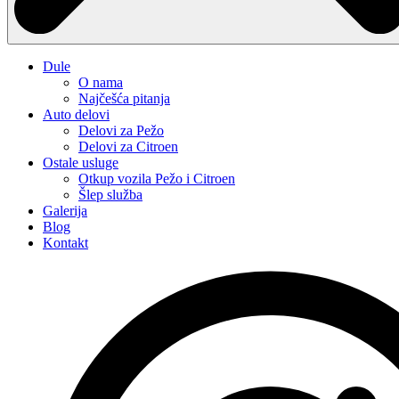
Dule
O nama
Najčešća pitanja
Auto delovi
Delovi za Pežo
Delovi za Citroen
Ostale usluge
Otkup vozila Pežo i Citroen
Šlep služba
Galerija
Blog
Kontakt