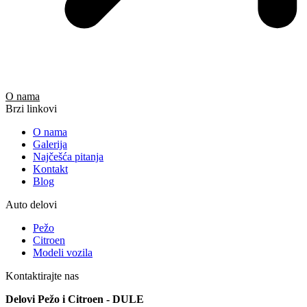
O nama
Brzi linkovi
O nama
Galerija
Najčešća pitanja
Kontakt
Blog
Auto delovi
Pežo
Citroen
Modeli vozila
Kontaktirajte nas
Delovi Pežo i Citroen - DULE