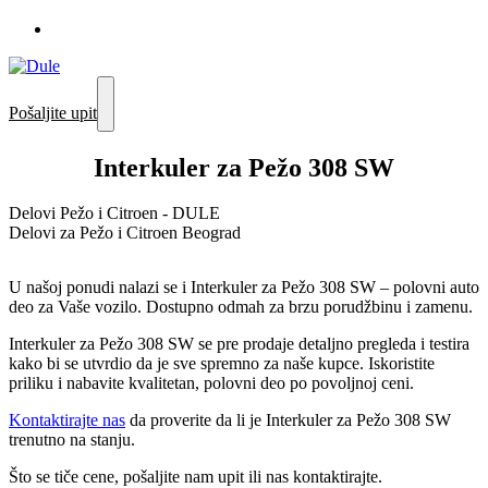
Pošaljite upit
Interkuler za Pežo 308 SW
Delovi Pežo i Citroen - DULE
Delovi za Pežo i Citroen Beograd
U našoj ponudi nalazi se i Interkuler za Pežo 308 SW – polovni auto
deo za Vaše vozilo. Dostupno odmah za brzu porudžbinu i zamenu.
Interkuler za Pežo 308 SW se pre prodaje detaljno pregleda i testira
kako bi se utvrdio da je sve spremno za naše kupce. Iskoristite
priliku i nabavite kvalitetan, polovni deo po povoljnoj ceni.
Kontaktirajte nas
da proverite da li je Interkuler za Pežo 308 SW
trenutno na stanju.
Što se tiče cene, pošaljite nam upit ili nas kontaktirajte.