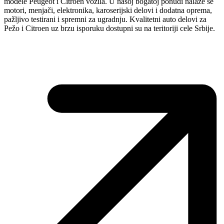
modele Peugeot i Citroen vozila. U našoj bogatoj ponudi nalaze se
motori, menjači, elektronika, karoserijski delovi i dodatna oprema,
pažljivo testirani i spremni za ugradnju. Kvalitetni auto delovi za
Pežo i Citroen uz brzu isporuku dostupni su na teritoriji cele Srbije.