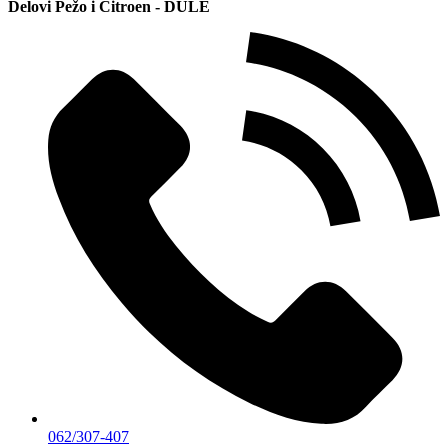
Delovi Pežo i Citroen - DULE
062/307-407