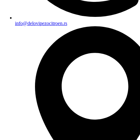
info@delovipezocitroen.rs