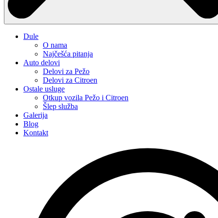
Dule
O nama
Najčešća pitanja
Auto delovi
Delovi za Pežo
Delovi za Citroen
Ostale usluge
Otkup vozila Pežo i Citroen
Šlep služba
Galerija
Blog
Kontakt