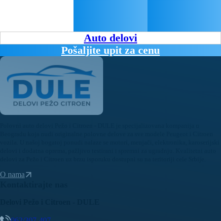
Auto delovi
Pošaljite upit za cenu
Polovni auto delovi Pežo i Citroen - DULE je specijalizovana kompanija u
Beogradu koja nudi originalne polovne delove za sve modele Peugeot i Citroen
vozila. U našoj bogatoj ponudi nalaze se motori, menjači, elektronika, karoserijski
delovi i dodatna oprema, pažljivo testirani i spremni za ugradnju. Kvalitetni auto
delovi za Pežo i Citroen uz brzu isporuku dostupni su na teritoriji cele Srbije.
O nama
Kontaktirajte nas
Delovi Pežo i Citroen - DULE
062/307-407