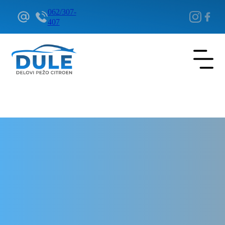
062/307-
407
Delovi Pežo i Citroen - DULE
Delovi za Pežo i Citroen Beograd
Instrument tabla za Citroen
Jumper