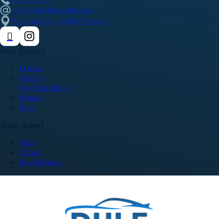
info@delovipezocitroen.rs
Vrbovačka bb, 11564, Vrbovno
Brzi linkovi
O nama
Galerija
Najčešća pitanja
Kontakt
Blog
Auto delovi
Pežo
Citroen
Modeli vozila